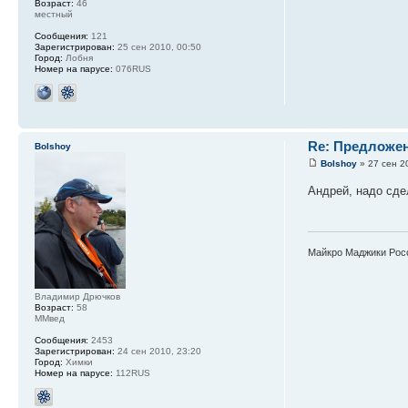
Возраст:
46
местный
Сообщения:
121
Зарегистрирован:
25 сен 2010, 00:50
Город:
Лобня
Номер на парусе:
076RUS
Re: Предложен
Bolshoy
Bolshoy
» 27 сен 2
Андрей, надо сде
Майкро Маджики Рос
Владимир Дрючков
Возраст:
58
ММвед
Сообщения:
2453
Зарегистрирован:
24 сен 2010, 23:20
Город:
Химки
Номер на парусе:
112RUS