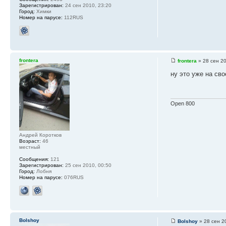
Зарегистрирован:
24 сен 2010, 23:20
Город:
Химки
Номер на парусе:
112RUS
frontera
frontera
» 28 сен 20
ну это уже на сво
Open 800
Андрей Коротков
Возраст:
46
местный
Сообщения:
121
Зарегистрирован:
25 сен 2010, 00:50
Город:
Лобня
Номер на парусе:
076RUS
Bolshoy
Bolshoy
» 28 сен 2