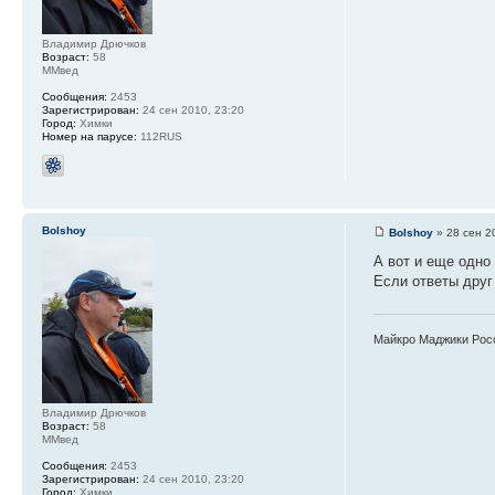
Владимир Дрючков
Возраст:
58
ММвед
Сообщения:
2453
Зарегистрирован:
24 сен 2010, 23:20
Город:
Химки
Номер на парусе:
112RUS
Bolshoy
Bolshoy
» 28 сен 2
А вот и еще одно
Если ответы друг
Майкро Маджики Рос
Владимир Дрючков
Возраст:
58
ММвед
Сообщения:
2453
Зарегистрирован:
24 сен 2010, 23:20
Город:
Химки