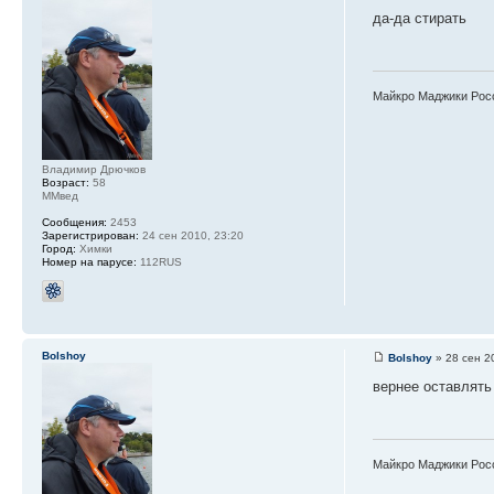
да-да стирать
Майкро Маджики Рос
Владимир Дрючков
Возраст:
58
ММвед
Сообщения:
2453
Зарегистрирован:
24 сен 2010, 23:20
Город:
Химки
Номер на парусе:
112RUS
Bolshoy
Bolshoy
» 28 сен 2
вернее оставлять
Майкро Маджики Рос