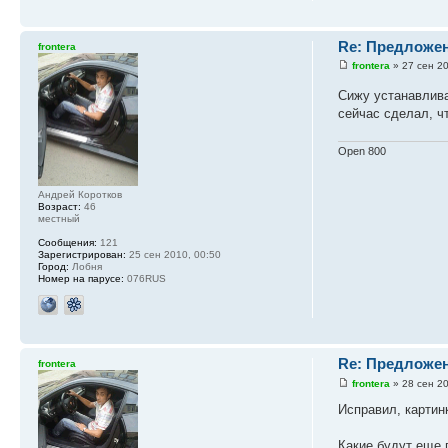
Re: Предложен
frontera
frontera
» 27 сен 20
Сижу устанавлива
сейчас сделал, ч
Open 800
Андрей Коротков
Возраст:
46
местный
Сообщения:
121
Зарегистрирован:
25 сен 2010, 00:50
Город:
Лобня
Номер на парусе:
076RUS
Re: Предложен
frontera
frontera
» 28 сен 20
Исправил, картин
Какие будут еще 