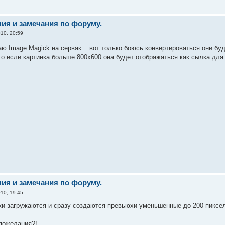
ия и замечания по форуму.
10, 20:59
ю Image Magick на сервак... вот только боюсь конвертироваться они буд
то если картинка больше 800х600 она будет отображаться как сылка для
ия и замечания по форуму.
10, 19:45
ки загружаются и сразу создаются превьюхи уменьшенные до 200 пиксел
пожелания?!