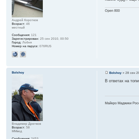
Open 800
Андрей Коротков
Возраст:
46
местный
Сообщения:
121
Зарегистрирован:
25 сен 2010, 00:50
Город:
Лобня
Номер на парусе:
076RUS
Bolshoy
Bolshoy
» 28 сен 2
В ответах на топ
Майкро Маджики Рос
Владимир Дрючков
Возраст:
58
ММвед
Сообщения:
2453