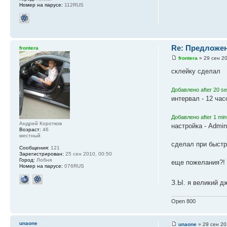
Номер на парусе:
112RUS
Re: Предложен
frontera
frontera
» 29 сен 20
склейку сделал
Добавлено after 20 s
интервал - 12 час
Добавлено after 1 min
Андрей Коротков
настройка - Admi
Возраст:
46
местный
сделал при быстр
Сообщения:
121
Зарегистрирован:
25 сен 2010, 00:50
Город:
Лобня
еще пожелания?!
Номер на парусе:
076RUS
З.Ы. я великий 
Open 800
unaone
unaone
» 29 сен 20