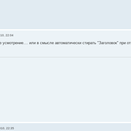
10, 22:04
е усмотрение.... или в смысле автоматически стирать "Заголовок" при о
010, 22:35