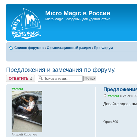
Micro Magic в России
Micro Magic - созданый для удовольствия
Список форумов
‹
Организационный раздел
‹
Про Форум
Предложения и замечания по форуму.
Ответить
Предложения
frontera
frontera
» 26 сен 20
Давайте здесь вы
Open 800
Андрей Коротков