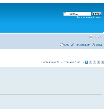
Расширенный поиск
FAQ
Регистрация
Вход
Сообщений: 95 •
Страница
1
из
5
•
1
2
3
4
5