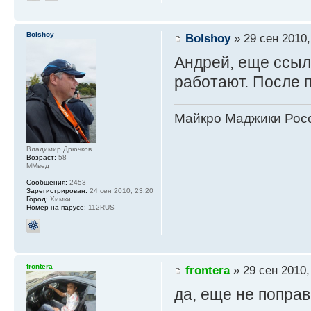
Bolshoy
Bolshoy
» 29 сен 2010,
Андрей, еще ссыл
работают. После п
Майкро Маджики Росс
Владимир Дрючков
Возраст:
58
ММвед
Сообщения:
2453
Зарегистрирован:
24 сен 2010, 23:20
Город:
Химки
Номер на парусе:
112RUS
frontera
frontera
» 29 сен 2010,
да, еще не поправи