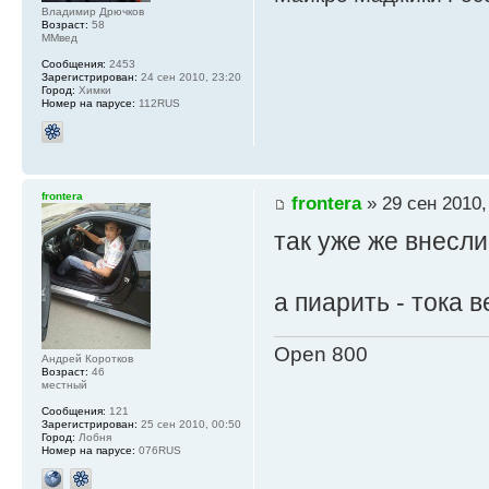
Владимир Дрючков
Возраст:
58
ММвед
Сообщения:
2453
Зарегистрирован:
24 сен 2010, 23:20
Город:
Химки
Номер на парусе:
112RUS
frontera
frontera
» 29 сен 2010,
так уже же внесли 
а пиарить - тока 
Open 800
Андрей Коротков
Возраст:
46
местный
Сообщения:
121
Зарегистрирован:
25 сен 2010, 00:50
Город:
Лобня
Номер на парусе:
076RUS