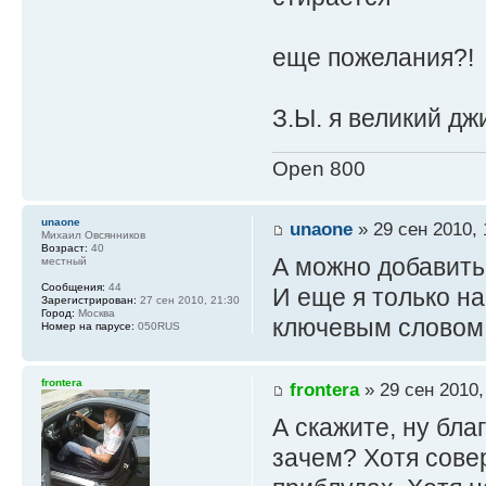
еще пожелания?!
З.Ы. я великий д
Open 800
unaone
unaone
» 29 сен 2010, 
Михаил Овсянников
Возраст:
40
А можно добавить
местный
Сообщения:
44
И еще я только на
Зарегистрирован:
27 сен 2010, 21:30
Город:
Москва
ключевым словом
Номер на парусе:
050RUS
frontera
frontera
» 29 сен 2010,
А скажите, ну бла
зачем? Хотя сове