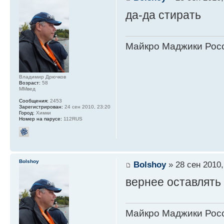
да-да стирать
Майкро Маджики Росс
Владимир Дрючков
Возраст:
58
ММвед
Сообщения:
2453
Зарегистрирован:
24 сен 2010, 23:20
Город:
Химки
Номер на парусе:
112RUS
Bolshoy
Bolshoy
» 28 сен 2010,
вернее оставлять
Майкро Маджики Росс