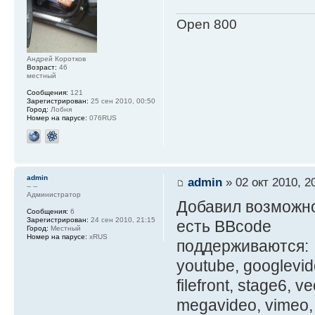
Open 800
Андрей Коротков
Возраст:
46
местный
Сообщения:
121
Зарегистрирован:
25 сен 2010, 00:50
Город:
Лобня
Номер на парусе:
076RUS
admin
admin
» 02 окт 2010, 2
-- --
Администратор
Добавил возможно
Сообщения:
6
Зарегистрирован:
24 сен 2010, 21:15
есть BBcode
Город:
Местный
Номер на парусе:
xRUS
поддерживаются:
youtube, googlevid
filefront, stage6, v
megavideo, vimeo, g