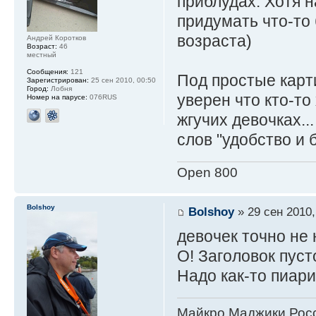
приблудах. Хотя 
придумать что-то 
возраста)
Андрей Коротков
Возраст:
46
местный
Сообщения:
121
Под простые карт
Зарегистрирован:
25 сен 2010, 00:50
Город:
Лобня
уверен что кто-то
Номер на парусе:
076RUS
жгучих девочках..
слов "удобство и
Open 800
Bolshoy
Bolshoy
» 29 сен 2010,
девочек точно не
О! Заголовок пуст
Надо как-то пиари
Майкро Маджики Росс