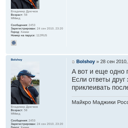
Владимир Дрючков
Возраст:
58
ММвед
Сообщения:
2453
Зарегистрирован:
24 сен 2010, 23:20
Город:
Химки
Номер на парусе:
112RUS
Bolshoy
Bolshoy
» 28 сен 2010,
А вот и еще одно
Если ответы друг 
приклеивать посл
Майкро Маджики Росс
Владимир Дрючков
Возраст:
58
ММвед
Сообщения:
2453
Зарегистрирован:
24 сен 2010, 23:20
Город:
Химки