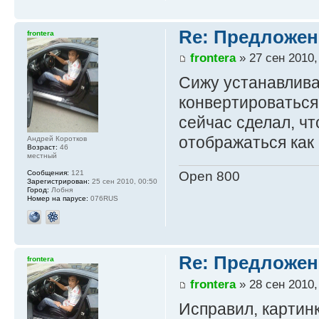
Re: Предложен
frontera
frontera
» 27 сен 2010,
Сижу устанавливаю
конвертироваться
сейчас сделал, чт
отображаться как
Андрей Коротков
Возраст:
46
местный
Open 800
Сообщения:
121
Зарегистрирован:
25 сен 2010, 00:50
Город:
Лобня
Номер на парусе:
076RUS
Re: Предложен
frontera
frontera
» 28 сен 2010,
Исправил, картин