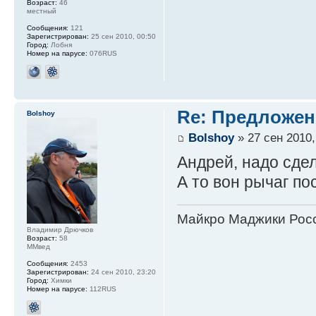
Возраст:
46
местный
Сообщения:
121
Зарегистрирован:
25 сен 2010, 00:50
Город:
Лобня
Номер на парусе:
076RUS
Re: Предложен
Bolshoy
Bolshoy
» 27 сен 2010,
Андрей, надо сде
А то вон рычаг п
Майкро Маджики Росс
Владимир Дрючков
Возраст:
58
ММвед
Сообщения:
2453
Зарегистрирован:
24 сен 2010, 23:20
Город:
Химки
Номер на парусе:
112RUS