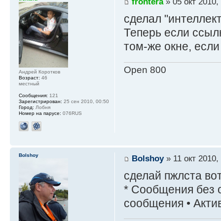
frontera
» 05 окт 2010,
сделал "интеллек
Теперь если ссылк
том-же окне, если
Open 800
Андрей Коротков
Возраст:
46
местный
Сообщения:
121
Зарегистрирован:
25 сен 2010, 00:50
Город:
Лобня
Номер на парусе:
076RUS
Bolshoy
Bolshoy
» 11 окт 2010,
сделай пжлста во
* Сообщения без 
сообщения • Акти