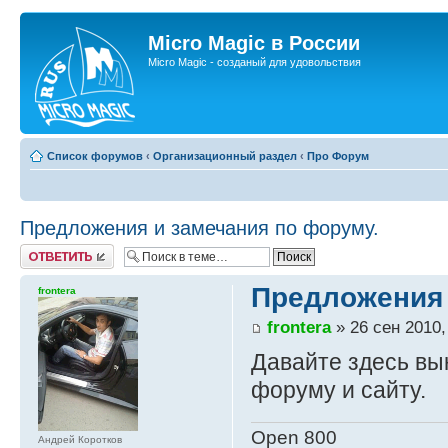
Micro Magic в России
Micro Magic - созданый для удовольствия
Список форумов
‹
Организационный раздел
‹
Про Форум
Предложения и замечания по форуму.
Ответить
Предложения 
frontera
frontera
» 26 сен 2010,
Давайте здесь вы
форуму и сайту.
Open 800
Андрей Коротков