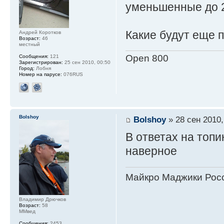
уменьшенные до 2
Какие будут еще 
Андрей Коротков
Возраст:
46
местный
Open 800
Сообщения:
121
Зарегистрирован:
25 сен 2010, 00:50
Город:
Лобня
Номер на парусе:
076RUS
Bolshoy
Bolshoy
» 28 сен 2010,
В ответах на топи
наверное
Майкро Маджики Росс
Владимир Дрючков
Возраст:
58
ММвед
Сообщения:
2453