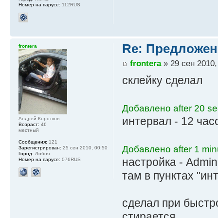
Номер на парусе:
112RUS
Re: Предложен
frontera
frontera
» 29 сен 2010,
склейку сделал
Добавлено after 20 s
интервал - 12 час
Андрей Коротков
Возраст:
46
местный
Сообщения:
121
Добавлено after 1 min
Зарегистрирован:
25 сен 2010, 00:50
Город:
Лобня
настройка - Admi
Номер на парусе:
076RUS
там в пунктах "и
сделал при быстр
стирается