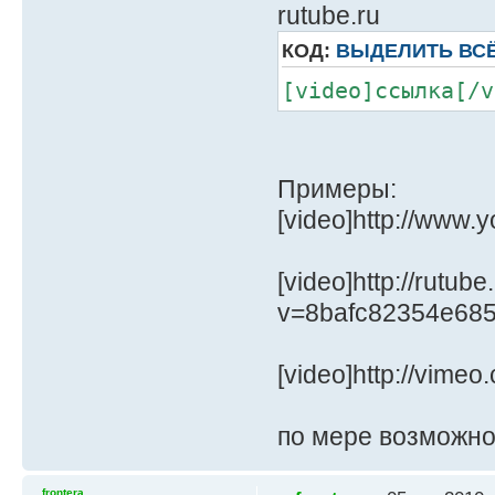
rutube.ru
КОД:
ВЫДЕЛИТЬ ВС
[video]ссылка[/v
Примеры:
[video]http://www
[video]http://rutub
v=8bafc82354e685
[video]http://vime
по мере возможно
frontera