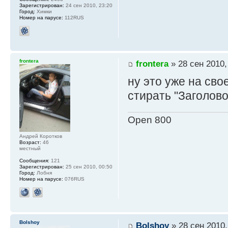
Зарегистрирован:
24 сен 2010, 23:20
Город:
Химки
Номер на парусе:
112RUS
frontera
frontera
» 28 сен 2010,
ну это уже на сво
стирать "Заголово
Open 800
Андрей Коротков
Возраст:
46
местный
Сообщения:
121
Зарегистрирован:
25 сен 2010, 00:50
Город:
Лобня
Номер на парусе:
076RUS
Bolshoy
Bolshoy
» 28 сен 2010,