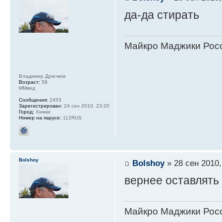
да-да стирать
Майкро Маджики Росс
Владимир Дрючков
Возраст:
58
ММвед
Сообщения:
2453
Зарегистрирован:
24 сен 2010, 23:20
Город:
Химки
Номер на парусе:
112RUS
Bolshoy
Bolshoy
» 28 сен 2010,
вернее оставлять
Майкро Маджики Росс