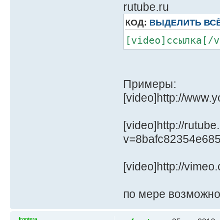
rutube.ru
КОД:
ВЫДЕЛИТЬ ВС
[video]ссылка[/v
Примеры:
[video]http://www
[video]http://rutub
v=8bafc82354e685
[video]http://vime
по мере возможно
frontera