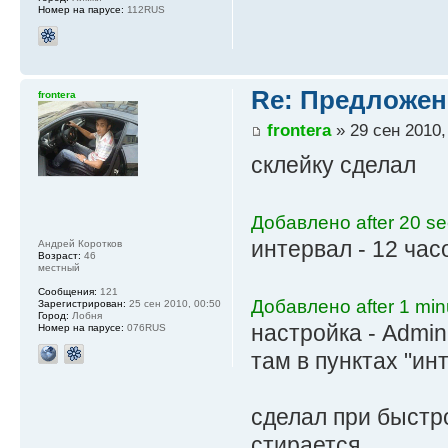
Номер на парусе:
112RUS
Re: Предложен
frontera
frontera
» 29 сен 2010,
склейку сделал
Добавлено after 20 s
интервал - 12 час
Андрей Коротков
Возраст:
46
местный
Сообщения:
121
Добавлено after 1 min
Зарегистрирован:
25 сен 2010, 00:50
Город:
Лобня
настройка - Admi
Номер на парусе:
076RUS
там в пунктах "и
сделал при быстр
стирается