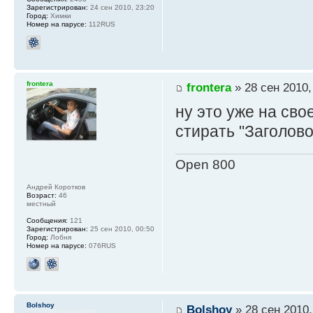
Зарегистрирован:
24 сен 2010, 23:20
Город:
Химки
Номер на парусе:
112RUS
frontera
frontera
» 28 сен 2010,
ну это уже на сво
стирать "Заголово
Open 800
Андрей Коротков
Возраст:
46
местный
Сообщения:
121
Зарегистрирован:
25 сен 2010, 00:50
Город:
Лобня
Номер на парусе:
076RUS
Bolshoy
Bolshoy
» 28 сен 2010,