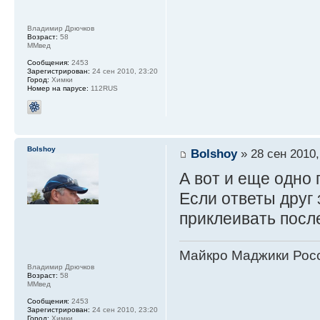
Владимир Дрючков
Возраст:
58
ММвед
Сообщения:
2453
Зарегистрирован:
24 сен 2010, 23:20
Город:
Химки
Номер на парусе:
112RUS
Bolshoy
Bolshoy
» 28 сен 2010,
А вот и еще одно
Если ответы друг 
приклеивать посл
Майкро Маджики Росс
Владимир Дрючков
Возраст:
58
ММвед
Сообщения:
2453
Зарегистрирован:
24 сен 2010, 23:20
Город:
Химки