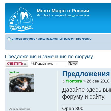
Micro Magic в России
Micro Magic - созданый для удовольствия
Список форумов
‹
Организационный раздел
‹
Про Форум
Предложения и замечания по форуму.
Ответить
Предложения 
frontera
frontera
» 26 сен 2010,
Давайте здесь вы
форуму и сайту.
Open 800
Андрей Коротков