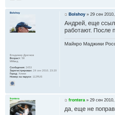
Bolshoy
Bolshoy
» 29 сен 2010,
Андрей, еще ссыл
работают. После п
Майкро Маджики Росс
Владимир Дрючков
Возраст:
58
ММвед
Сообщения:
2453
Зарегистрирован:
24 сен 2010, 23:20
Город:
Химки
Номер на парусе:
112RUS
frontera
frontera
» 29 сен 2010,
да, еще не поправи