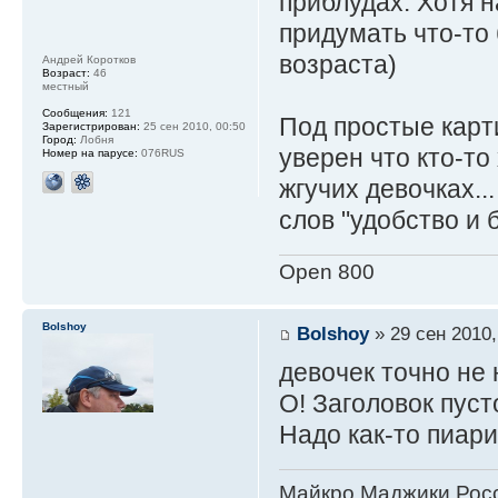
приблудах. Хотя 
придумать что-то 
возраста)
Андрей Коротков
Возраст:
46
местный
Сообщения:
121
Под простые карт
Зарегистрирован:
25 сен 2010, 00:50
Город:
Лобня
уверен что кто-то
Номер на парусе:
076RUS
жгучих девочках..
слов "удобство и
Open 800
Bolshoy
Bolshoy
» 29 сен 2010,
девочек точно не
О! Заголовок пуст
Надо как-то пиари
Майкро Маджики Росс