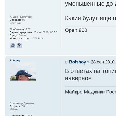
уменьшенные до 2
Какие будут еще 
Андрей Коротков
Возраст:
46
местный
Open 800
Сообщения:
121
Зарегистрирован:
25 сен 2010, 00:50
Город:
Лобня
Номер на парусе:
076RUS
Bolshoy
Bolshoy
» 28 сен 2010,
В ответах на топи
наверное
Майкро Маджики Росс
Владимир Дрючков
Возраст:
58
ММвед
Сообщения:
2453