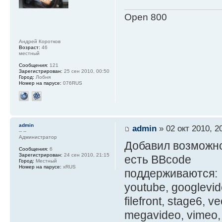
Open 800
Андрей Коротков
Возраст:
46
местный
Сообщения:
121
Зарегистрирован:
25 сен 2010, 00:50
Город:
Лобня
Номер на парусе:
076RUS
admin
admin
» 02 окт 2010, 2
-- --
Администратор
Добавил возможно
Сообщения:
6
Зарегистрирован:
24 сен 2010, 21:15
есть BBcode
Город:
Местный
Номер на парусе:
xRUS
поддерживаются:
youtube, googlevid
filefront, stage6, v
megavideo, vimeo, g