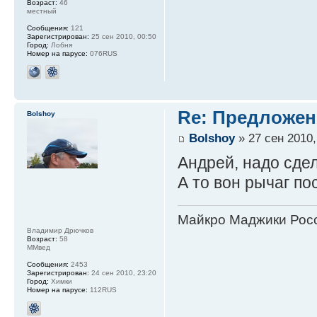
Возраст:
46
местный
Сообщения:
121
Зарегистрирован:
25 сен 2010, 00:50
Город:
Лобня
Номер на парусе:
076RUS
Re: Предложен
Bolshoy
Bolshoy
» 27 сен 2010,
Андрей, надо сде
А то вон рычаг п
Майкро Маджики Росс
Владимир Дрючков
Возраст:
58
ММвед
Сообщения:
2453
Зарегистрирован:
24 сен 2010, 23:20
Город:
Химки
Номер на парусе:
112RUS