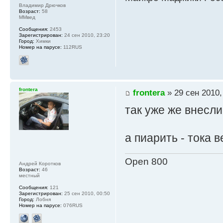
Владимир Дрючков
Возраст:
58
ММвед
Сообщения:
2453
Зарегистрирован:
24 сен 2010, 23:20
Город:
Химки
Номер на парусе:
112RUS
frontera
frontera
» 29 сен 2010,
так уже же внесли 
а пиарить - тока 
Open 800
Андрей Коротков
Возраст:
46
местный
Сообщения:
121
Зарегистрирован:
25 сен 2010, 00:50
Город:
Лобня
Номер на парусе:
076RUS