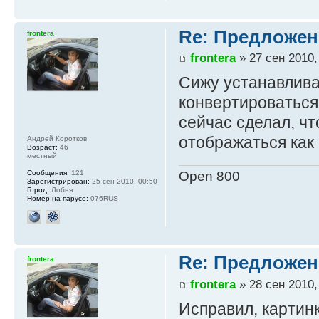
Re: Предложен
frontera
frontera
» 27 сен 2010,
Сижу устанавливаю
конвертироваться
сейчас сделал, чт
отображаться как
Андрей Коротков
Возраст:
46
местный
Open 800
Сообщения:
121
Зарегистрирован:
25 сен 2010, 00:50
Город:
Лобня
Номер на парусе:
076RUS
Re: Предложен
frontera
frontera
» 28 сен 2010,
Исправил, картин