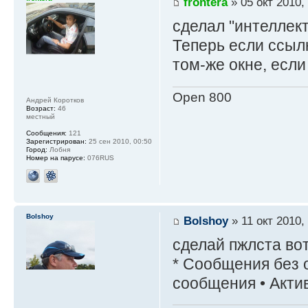
frontera
» 05 окт 2010,
сделал "интеллек
Теперь если ссылк
том-же окне, если
Open 800
Андрей Коротков
Возраст:
46
местный
Сообщения:
121
Зарегистрирован:
25 сен 2010, 00:50
Город:
Лобня
Номер на парусе:
076RUS
Bolshoy
Bolshoy
» 11 окт 2010,
сделай пжлста во
* Сообщения без 
сообщения • Акти