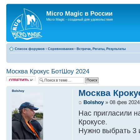
Micro Magic в России
Micro Magic - созданый для удовольствия
Список форумов
‹
Соревнования
‹
Встречи, Регаты, Результаты
Москва Крокус БотШоу 2024
Ответить
Москва Кроку
Bolshoy
Bolshoy
» 08 фев 2024
Нас пригласили н
Крокусе.
Нужно выбрать 3 