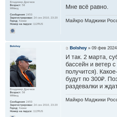
Владимир Дрючков
Мне всё равно.
Возраст:
58
ММвед
Сообщения:
2453
Зарегистрирован:
24 сен 2010, 23:20
Майкро Маджики Росс
Город:
Химки
Номер на парусе:
112RUS
Bolshoy
Bolshoy
» 09 фев 2024
И так. 2 марта, с
бассейн и ветер с 
получится). Какое
будут по 300₽. По
раздевалки и ждать
Владимир Дрючков
Возраст:
58
ММвед
Майкро Маджики Росс
Сообщения:
2453
Зарегистрирован:
24 сен 2010, 23:20
Город:
Химки
Номер на парусе:
112RUS