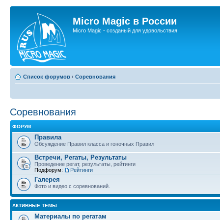
Micro Magic в России
Micro Magic - созданый для удовольствия
Список форумов
‹
Соревнования
Соревнования
ФОРУМ
Правила
Обсуждение Правил класса и гоночных Правил
Встречи, Регаты, Результаты
Проведение регат, результаты, рейтинги
Подфорум:
Рейтинги
Галерея
Фото и видео с соревнований.
АКТИВНЫЕ ТЕМЫ
Материалы по регатам