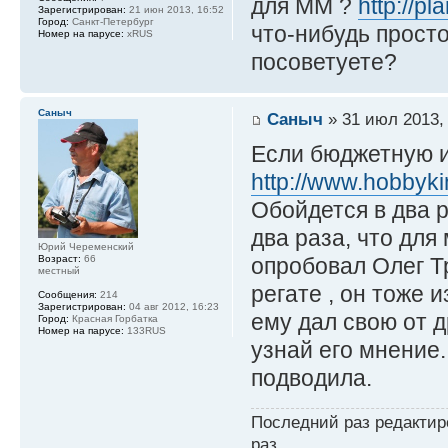
для ММ ?
http://pl
Зарегистрирован:
21 июн 2013, 16:52
Город:
Санкт-Петербург
что-нибудь прост
Номер на парусе:
xRUS
посоветуете?
Саныч
Саныч
» 31 июл 2013,
Если бюджетную и
http://www.hobbyki
Обойдется в два р
два раза, что дл
Юрий Череменский
Возраст:
66
опробовал Олег Т
местный
регате , он тоже 
Сообщения:
214
Зарегистрирован:
04 авг 2012, 16:23
ему дал свою от д
Город:
Красная Горбатка
Номер на парусе:
133RUS
узнай его мнение.
подводила.
Последний раз редакти
раз.