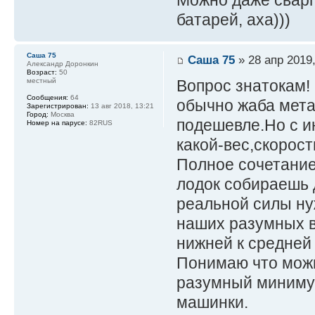
Можно даже сварг
батарей, аха)))
Саша 75
Саша 75
» 28 апр 2019,
Александр Доронкин
Возраст:
50
Вопрос знатокам!
местный
Сообщения:
64
обычно жаба мета
Зарегистрирован:
13 авг 2018, 13:21
Город:
Москва
подешевле.Но с и
Номер на парусе:
82RUS
какой-вес,скорост
Полное сочетание
лодок собираешь д
реальной силы ну
наших разумных в
нижней к средней
Понимаю что можн
разумный миниму
машинки.