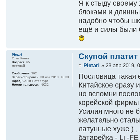
Я к стыду своему 
блоками и длинны
надобно чтобы шк
ещё и силы были 
Скупой платит
Pietari
Олег Конка
Возраст:
65
Pietari
» 28 апр 2019, 0
местный
Сообщения:
362
Пословица такая е
Зарегистрирован:
30 ноя 2013, 18:33
Город:
Санкт-Петербург
Китайское сразу 
Номер на парусе:
INK32
но вспомни посло
корейской фирмы H
Усилия много не бы
желательно сталь
латунные хуже ) , 
батарейка - Li -FE 