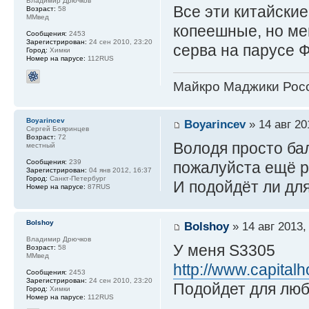
Владимир Дрючков
Все эти китайски
Возраст:
58
ММвед
копеешные, но ме
Сообщения:
2453
Зарегистрирован:
24 сен 2010, 23:20
серва на парусе Ф
Город:
Химки
Номер на парусе:
112RUS
Майкро Маджики Росс
Boyarincev
Boyarincev
» 14 авг 20
Сергей Бояринцев
Возраст:
72
Володя просто ба
местный
Сообщения:
239
пожалуйста ещё ра
Зарегистрирован:
04 янв 2012, 16:37
Город:
Санкт-Петербург
И подойдёт ли дл
Номер на парусе:
87RUS
Bolshoy
Bolshoy
» 14 авг 2013,
Владимир Дрючков
У меня S3305
Возраст:
58
ММвед
http://www.capital
Сообщения:
2453
Зарегистрирован:
24 сен 2010, 23:20
Подойдет для люб
Город:
Химки
Номер на парусе:
112RUS