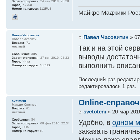
Зарегистрирован:
24 сен 2010, 23:20
Город:
Химки
Номер на парусе:
112RUS
Майкро Маджики Росс
Павел Часовитин
Павел Часовитин
» 07
Павел Часовитин
Возраст:
71
Так и на этой сер
местный
Сообщения:
305
выводы достаточн
Зарегистрирован:
27 сен 2010, 04:23
Город:
Чита
выполнить описа
Номер на парусе:
40RUS
Последний раз редакти
редактировалось 1 раз.
Online-справоч
svetoteni
Максим Снетков
Возраст:
61
svetoteni
» 20 мар 2016
местный
Сообщения:
54
Удобно, в
одном м
Зарегистрирован:
08 фев 2016, 22:34
Город:
СПб
заказать граничны
Номер на парусе:
49