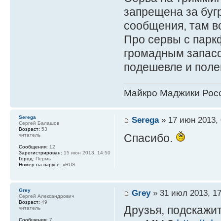
запрещена за бугр
сообщения, там в
Про сервы с парк
громадным запасо
подешевле и полег
Майкро Маджики Росс
Serega
Serega
» 17 июн 2013, 
Сергей Балашов
Возраст:
53
Спасибо.
читатель
Сообщения:
12
Зарегистрирован:
15 июн 2013, 14:50
Город:
Пермь
Номер на парусе:
xRUS
Grey
Grey
» 31 июл 2013, 17
Сергей Александрович
Возраст:
49
Друзья, подскажи
читатель
Сообщения:
7