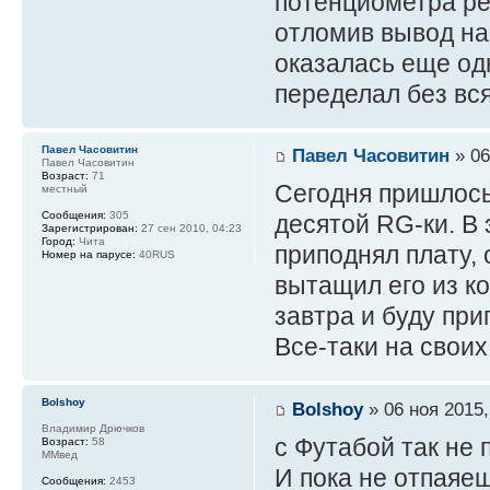
потенциометра рез
отломив вывод на
оказалась еще одн
переделал без вся
Павел Часовитин
Павел Часовитин
» 06
Павел Часовитин
Возраст:
71
Сегодня пришлось
местный
Сообщения:
305
десятой RG-ки. В 
Зарегистрирован:
27 сен 2010, 04:23
Город:
Чита
приподнял плату,
Номер на парусе:
40RUS
вытащил его из ко
завтра и буду пр
Все-таки на своих
Bolshoy
Bolshoy
» 06 ноя 2015,
Владимир Дрючков
с Футабой так не 
Возраст:
58
ММвед
И пока не отпаяеш
Сообщения:
2453