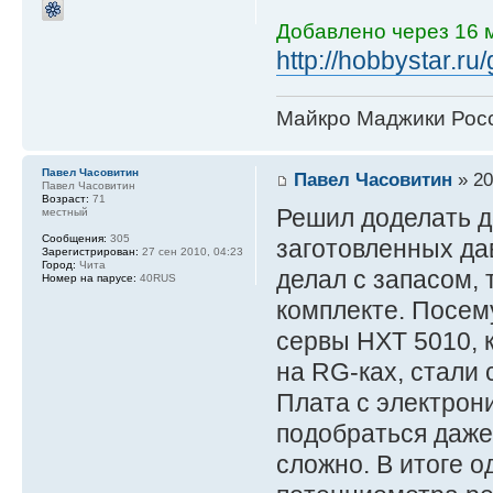
Добавлено через 16 м
http://hobbystar.r
Майкро Маджики Росс
Павел Часовитин
Павел Часовитин
» 20
Павел Часовитин
Возраст:
71
Решил доделать д
местный
Сообщения:
305
заготовленных да
Зарегистрирован:
27 сен 2010, 04:23
Город:
Чита
делал с запасом, 
Номер на парусе:
40RUS
комплекте. Посему
сервы НХТ 5010, 
на RG-ках, стали
Плата с электрон
подобраться даже
сложно. В итоге о