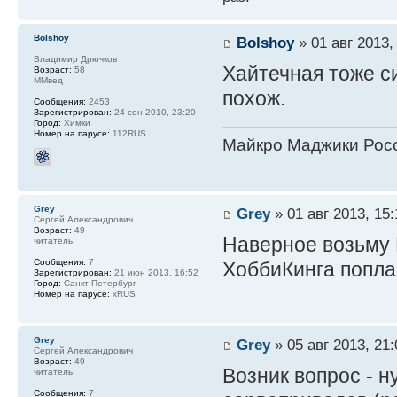
Bolshoy
Bolshoy
» 01 авг 2013,
Владимир Дрючков
Хайтечная тоже с
Возраст:
58
ММвед
похож.
Сообщения:
2453
Зарегистрирован:
24 сен 2010, 23:20
Город:
Химки
Номер на парусе:
112RUS
Майкро Маджики Росс
Grey
Grey
» 01 авг 2013, 15:
Сергей Александрович
Возраст:
49
Наверное возьму Hi
читатель
Сообщения:
7
ХоббиКинга поплав
Зарегистрирован:
21 июн 2013, 16:52
Город:
Санкт-Петербург
Номер на парусе:
xRUS
Grey
Grey
» 05 авг 2013, 21:
Сергей Александрович
Возраст:
49
Возник вопрос - н
читатель
Сообщения:
7