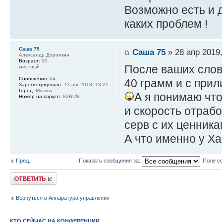
Возможно есть и д
каких проблем !
Саша 75
Саша 75
» 28 апр 2019,
Александр Доронкин
Возраст:
50
После ваших слов 
местный
Сообщения:
64
40 грамм и с прил
Зарегистрирован:
13 авг 2018, 13:21
Город:
Москва
А я понимаю что
Номер на парусе:
82RUS
и скорость отрабо
серв с их ценника
А что именно у Х
Пред.
Показать сообщения за:
Поле с
Ответить
Вернуться в Аппаратура управления
КТО СЕЙЧАС НА КОНФЕРЕНЦИИ