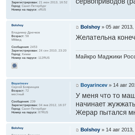
сервоприводов (р
Зарегистрирован:
21 июн 2013, 16:52
Город:
Санкт-Петербург
Номер на парусе:
xRUS
Bolshoy
Bolshoy
» 05 авг 2013,
Владимир Дрючков
Желательна конеч
Возраст:
58
ММвед
Сообщения:
2453
Зарегистрирован:
24 сен 2010, 23:20
Город:
Химки
Майкро Маджики Росс
Номер на парусе:
112RUS
Boyarincev
Boyarincev
» 14 авг 20
Сергей Бояринцев
Возраст:
72
У меня что то ма
местный
Сообщения:
239
начинает жужжать
Зарегистрирован:
04 янв 2012, 16:37
Город:
Санкт-Петербург
Жерар пытался мне
Номер на парусе:
87RUS
Bolshoy
Bolshoy
» 14 авг 2013,