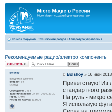
Micro Magic в России
Micro Magic - созданый для удовольствия
Список форумов
‹
Технический раздел
‹
Аппаратура управления
Рекомендуемые радио/электро компоненты
Ответить
Bolshoy
Bolshoy
» 16 июн 2013
Владимир Дрючков
Приветствую! Из 
Возраст:
58
ММвед
стандартного разм
Сообщения:
2453
Зарегистрирован:
24 сен 2010, 23:20
На руль - микро с
Город:
Химки
Номер на парусе:
112RUS
Я использую фута
Серва на триммин