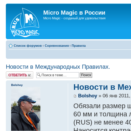
Micro Magic в России
Micro Magic - созданый для удовольствия
Список форумов
‹
Соревнования
‹
Правила
Новости в Международных Правилах.
Ответить
Новости в Ме
Bolshoy
Bolshoy
» 06 янв 2011,
Обязали размер ш
60 мм и толщина 
(RUS) не менее 4
Наносится контра