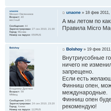
unaone
unaone
» 18 фев 2011,
Михаил Овсянников
Возраст:
40
А мы летом по ка
местный
Сообщения:
44
Правила Micro M
Зарегистрирован:
27 сен 2010, 21:30
Город:
Москва
Номер на парусе:
050RUS
Bolshoy
Bolshoy
» 19 фев 2011,
Внутриусобные го
ничего не измени
запрещено.
Если есть желающ
Финниш опен, мож
Владимир Дрючков
международные.
Возраст:
58
ММвед
Финниш опен будет
Сообщения:
2453
Зарегистрирован:
24 сен 2010, 23:20
рекомендую!
Город:
Химки
Номер на парусе:
112RUS