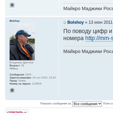
Майкро Маджики Росс
Bolshoy
Bolshoy
» 13 июн 2011,
По поводу цифр и 
номера
http://mm-
Майкро Маджики Росс
Владимир Дрючков
Возраст:
58
ММвед
Сообщения:
2453
Зарегистрирован:
24 сен 2010, 23:20
Город:
Химки
Номер на парусе:
112RUS
Показать сообщения за:
Поле с
Ответить