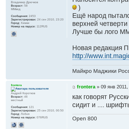
Владимир Дрючков
)
Возраст:
58
ММвед
Ещё народ пыталс
Сообщения:
2453
Зарегистрирован:
24 сен 2010, 23:20
верхней четверти
Город:
Химки
Номер на парусе:
112RUS
Лучше бы лого ММ
Новая редакция П
http://www.int.mag
Майкро Маджики Росс
frontera
frontera
» 09 янв 2011,
Андрей Коротков
как говорят Русски
Возраст:
46
местный
сидит и .... шриф
Сообщения:
121
Зарегистрирован:
25 сен 2010, 00:50
Город:
Лобня
Open 800
Номер на парусе:
076RUS