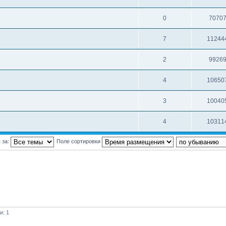
0
7070
7
11244
2
9926
4
10650
3
10040
4
10311
 за:
Поле сортировки
и: 1