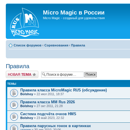
Micro Magic в России
Micro Magic - созданый для удовольствия
Список форумов
‹
Соревнования
‹
Правила
Правила
Новая тема
ТЕМЫ
Правила класса MicroMagic RUS (обсуждение)
Bolshoy
» 22 июл 2011, 18:37
Правила класса MM Rus 2026
Bolshoy
» 27 окт 2011, 21:28
Система подсчёта очков HMS
Bolshoy
» 23 май 2023, 22:32
Правила парусных гонок в картинках
unaone
» 30 дек 2010, 20:06