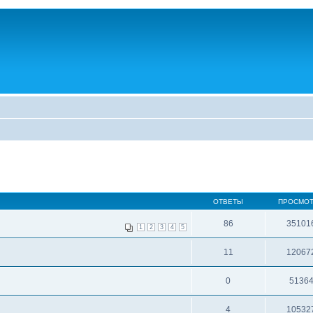
ОТВЕТЫ
ПРОСМО
86
35101
1
2
3
4
5
11
12067
0
5136
4
10532