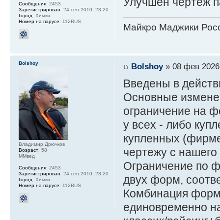
Улучшен чертёж п
Сообщения:
2453
Зарегистрирован:
24 сен 2010, 23:20
Город:
Химки
Номер на парусе:
112RUS
Майкро Маджики Росс
Bolshoy
Bolshoy
» 08 фев 2026
Введены в действ
Основные измене
ограничение на ф
у всех - либо ку
купленных (фирме
Владимир Дрючков
чертежу с нашего 
Возраст:
58
ММвед
Ограничение по ф
Сообщения:
2453
Зарегистрирован:
24 сен 2010, 23:20
двух форм, соотв
Город:
Химки
Номер на парусе:
112RUS
Комбинация форм
единовременно на