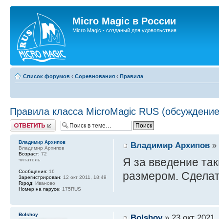
Micro Magic в России
Micro Magic - созданый для удовольствия
Список форумов
‹
Соревнования
‹
Правила
Правила класса MicroMagic RUS (обсуждение
Ответить
Владимир Архипов
Владимир Архипов
» 
Владимир Архипов
Возраст:
72
Я за введение так
читатель
Сообщения:
16
размером. Сделать
Зарегистрирован:
12 окт 2011, 18:49
Город:
Иваново
Номер на парусе:
175RUS
Bolshoy
Bolshoy
» 23 окт 2021,