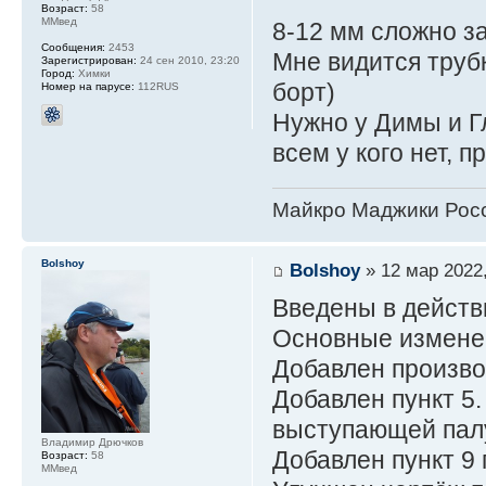
Возраст:
58
ММвед
8-12 мм сложно за
Сообщения:
2453
Мне видится трубк
Зарегистрирован:
24 сен 2010, 23:20
Город:
Химки
борт)
Номер на парусе:
112RUS
Нужно у Димы и Гл
всем у кого нет, 
Майкро Маджики Росс
Bolshoy
Bolshoy
» 12 мар 2022,
Введены в действ
Основные измене
Добавлен произво
Добавлен пункт 5.
выступающей пал
Владимир Дрючков
Добавлен пункт 9 
Возраст:
58
ММвед