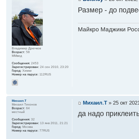
Размер - до подве
Майкро Маджики Росс
Владимир Дрючков
Возраст:
58
ММвед
Сообщения:
2453
Зарегистрирован:
24 сен 2010, 23:20
Город:
Химки
Номер на парусе:
112RUS
Михаил.Т
Михаил.Т
» 25 окт 2021
Михаил Тихонов
Возраст:
64
да надо приклеить
местный
Сообщения:
32
Зарегистрирован:
13 янв 2011, 21:21
Город:
Москва
Номер на парусе:
77RUS