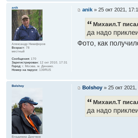
anik
anik
» 25 окт 2021, 17:
Михаил.Т писал
да надо приклеи
Фото, как получил
Александр Никифоров
Возраст:
78
местный
Сообщения:
170
Зарегистрирован:
12 окт 2010, 17:31
Город:
г. Москва. м. Динамо.
Номер на парусе:
139RUS
Bolshoy
Bolshoy
» 25 окт 2021,
Михаил.Т писал
да надо приклеи
Владимир Дрючков