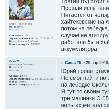
Третий год стоит
Прошли испытания
Питается от четы
хайтековские на л
Юрий Череменский
Возраст:
66
потом на лебедке,
местный
случае не агитир
Сообщения:
214
Зарегистрирован:
04 авг 2012, 16:23
работали бы и хай
Город:
Красная Горбатка
Номер на парусе:
133RUS
аккумулятора.
Саша 75
Саша 75
» 29 апр 2019,
Александр Доронкин
Возраст:
50
Юрий приветству
местный
Сообщения:
64
Не смог найти по
Зарегистрирован:
13 авг 2018, 13:21
Город:
Москва
на лебёдке.Скольк
Номер на парусе:
82RUS
Я тут по своим с
три машинки С-05
вольтах,металл ре