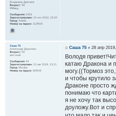
Владимир Дрючков
Возраст:
58
ММвед
Сообщения:
2453
Зарегистрирован:
24 сен 2010, 23:20
Город:
Химки
Номер на парусе:
112RUS
Саша 75
Саша 75
» 28 апр 2019,
Александр Доронкин
Возраст:
50
Володя привет!Чи
местный
Сообщения:
64
катаю Дракона и 
Зарегистрирован:
13 авг 2018, 13:21
Город:
Москва
могу.((Тормоз это
Номер на парусе:
82RUS
и чтобы крутило з
Драконе просто ж
понимаю что карти
я не хочу так выс
доуложу.Вот и сп
что мало,так и це