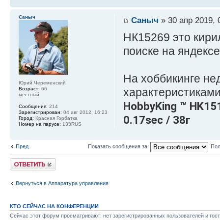
Саныч
Саныч
» 30 апр 2019, 
НК15269 это кири
поиске на яндекс
На хоббикинге не
Юрий Череменский
Возраст:
66
характеристиками
местный
HobbyKing ™ HK15
Сообщения:
214
Зарегистрирован:
04 авг 2012, 16:23
0.17sec / 38г
Город:
Красная Горбатка
Номер на парусе:
133RUS
Пред.
Показать сообщения за:
Пол
Ответить
Вернуться в Аппаратура управления
КТО СЕЙЧАС НА КОНФЕРЕНЦИИ
Сейчас этот форум просматривают: нет зарегистрированных пользователей и гост