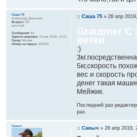
Саша 75
Саша 75
» 28 апр 2019,
Александр Доронкин
Возраст:
50
местный
Graupner C 
Сообщения:
64
ветки
Зарегистрирован:
13 авг 2018, 13:21
Город:
Москва
Номер на парусе:
82RUS
:)
3кг.посредственна
5кг,скорость похож
вес и скорость пр
денег такая маши
Мейжик.
Последний раз редакти
раз.
Саныч
Саныч
» 28 апр 2019, 