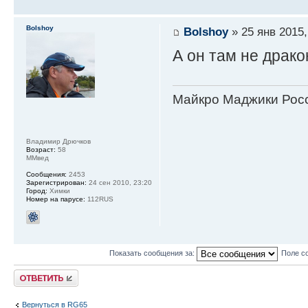
Bolshoy
Bolshoy
» 25 янв 2015,
А он там не драк
Майкро Маджики Росс
Владимир Дрючков
Возраст:
58
ММвед
Сообщения:
2453
Зарегистрирован:
24 сен 2010, 23:20
Город:
Химки
Номер на парусе:
112RUS
Показать сообщения за:
Поле с
Ответить
Вернуться в RG65