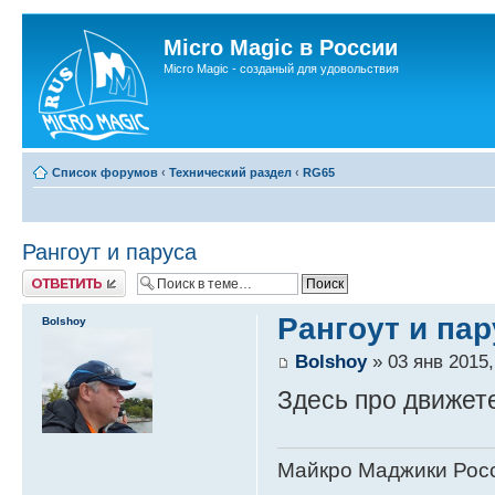
Micro Magic в России
Micro Magic - созданый для удовольствия
Список форумов
‹
Технический раздел
‹
RG65
Рангоут и паруса
Ответить
Рангоут и пар
Bolshoy
Bolshoy
» 03 янв 2015,
Здесь про движет
Майкро Маджики Росс