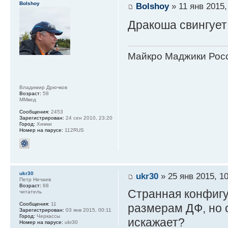
Bolshoy
Bolshoy
» 11 янв 2015,
Дракоша свингует
Майкро Маджики Росс
Владимир Дрючков
Возраст:
58
ММвед
Сообщения:
2453
Зарегистрирован:
24 сен 2010, 23:20
Город:
Химки
Номер на парусе:
112RUS
ukr30
ukr30
» 25 янв 2015, 10
Петр Нечаев
Возраст:
68
Странная конфигу
читатель
Сообщения:
11
размерам ДФ, но о
Зарегистрирован:
03 янв 2015, 00:11
Город:
Черкассы
искажает?
Номер на парусе:
ukr30