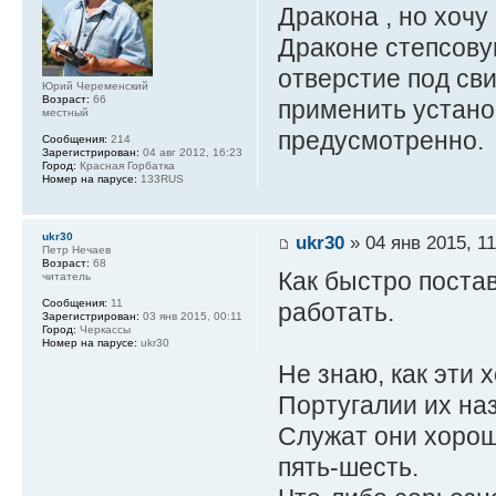
Дракона , но хочу
Драконе степсову
отверстие под св
Юрий Череменский
Возраст:
66
применить устано
местный
предусмотренно.
Сообщения:
214
Зарегистрирован:
04 авг 2012, 16:23
Город:
Красная Горбатка
Номер на парусе:
133RUS
ukr30
ukr30
» 04 янв 2015, 11
Петр Нечаев
Возраст:
68
Как быстро постав
читатель
Сообщения:
11
работать.
Зарегистрирован:
03 янв 2015, 00:11
Город:
Черкассы
Номер на парусе:
ukr30
Не знаю, как эти 
Португалии их на
Служат они хорошо
пять-шесть.