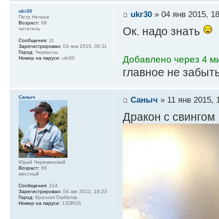
ukr30
ukr30
» 04 янв 2015, 18
Петр Нечаев
Возраст:
68
Ок. надо знать
читатель
Сообщения:
11
Зарегистрирован:
03 янв 2015, 00:11
Город:
Черкассы
Добавлено через 4 ми
Номер на парусе:
ukr30
главное не забыть
Саныч
Саныч
» 11 янв 2015, 
Дракон с свингом
Юрий Череменский
Возраст:
66
местный
Сообщения:
214
Зарегистрирован:
04 авг 2012, 16:23
Город:
Красная Горбатка
Номер на парусе:
133RUS