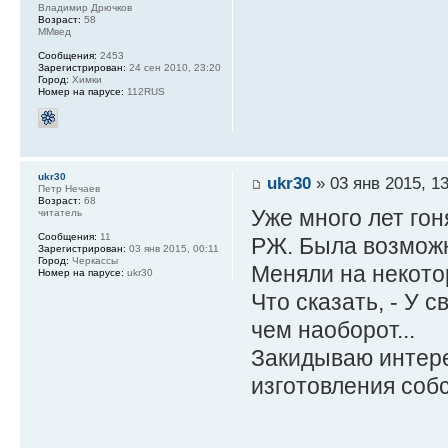
Владимир Дрючков
Возраст:
58
ММвед
Сообщения:
2453
Зарегистрирован:
24 сен 2010, 23:20
Город:
Химки
Номер на парусе:
112RUS
ukr30
ukr30
» 03 янв 2015, 13
Петр Нечаев
Возраст:
68
Уже много лет гон
читатель
Сообщения:
11
РЖ. Была возможно
Зарегистрирован:
03 янв 2015, 00:11
Город:
Черкассы
Меняли на некотор
Номер на парусе:
ukr30
Что сказать, - У 
чем наоборот...
Закидываю интере
изготовления собс