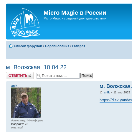
Micro Magic в России
Micro Magic - созданый для удовольствия
Список форумов
‹
Соревнования
‹
Галерея
м. Волжская. 10.04.22
Ответить
м. Волжская.
anik
anik
» 11 апр 2022,
https://disk.yand
Александр Никифоров
Возраст:
78
местный