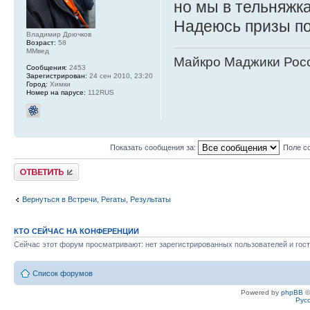
но мы в тельняжка
Надеюсь призы п
Владимир Дрючков
Возраст:
58
ММвед
Майкро Маджики Росс
Сообщения:
2453
Зарегистрирован:
24 сен 2010, 23:20
Город:
Химки
Номер на парусе:
112RUS
Показать сообщения за:
Поле с
Ответить
Вернуться в Встречи, Регаты, Результаты
КТО СЕЙЧАС НА КОНФЕРЕНЦИИ
Сейчас этот форум просматривают: нет зарегистрированных пользователей и гост
Список форумов
Powered by
phpBB
©
Рус