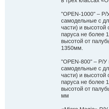
в трёх классах «
"OPEN-1000" – Р/
самодельные с дл
части) и высотой 
паруса не более 
высотой от палуб
1350мм.
"OPEN-800" – Р/У
самодельные с дли
части) и высотой 
паруса не более 
высотой от палуб
мм