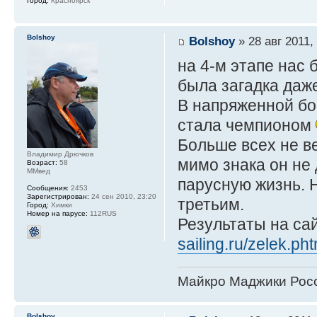
Город:
Красноярск
Bolshoy
Bolshoy
» 28 авг 2011,
на 4-м этапе нас б
была загадка даж
В напряженной бор
стала чемпионом
Больше всех не в
Владимир Дрючков
мимо знака он не
Возраст:
58
ММвед
парусную жизнь. Н
Сообщения:
2453
Зарегистрирован:
24 сен 2010, 23:20
третьим.
Город:
Химки
Номер на парусе:
112RUS
Результаты на са
sailing.ru/zelek.pht
Майкро Маджики Росс
Bolshoy