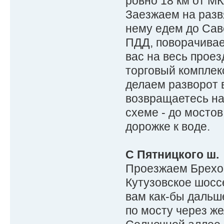
ровно 18 км от М
Заезжаем на разв
нему едем до Сав
ПДД, поворачивае
вас на весь проез
торговый комплек
делаем разворот в
возвращаетесь на
схеме - до мостов
дорожке к воде.
С Пятницкого ш.
Проезжаем Брехов
Кутузовское шоссе
вам как-бы дальше
по мосту через же