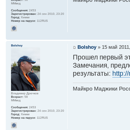
ММвед
Сообщения:
2453
Зарегистрирован:
24 сен 2010, 23:20
Город:
Химки
Номер на парусе:
112RUS
Bolshoy
Bolshoy
» 15 май 2011,
Прошел первый эт
Замечания, предл
результаты:
http:/
Майкро Маджики Росс
Владимир Дрючков
Возраст:
58
ММвед
Сообщения:
2453
Зарегистрирован:
24 сен 2010, 23:20
Город:
Химки
Номер на парусе:
112RUS