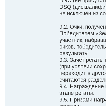
DNC (не присутств
DSQ (дисквалифиц
не исключён из с
9.2. Очки, получе
Победителем «Зел
участник, набрав
очков, победител
результату.
9.3. Зачет регаты
(при условии сохр
переходит в друго
считаются раздел
9.4. Награждение
этапе регаты.
9.5. Призами нагр