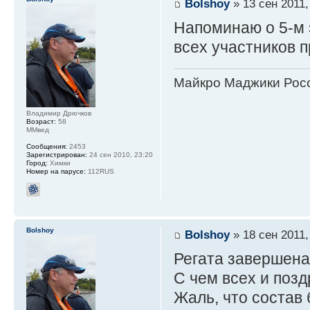
Bolshoy
» 13 сен 2011,
Напоминаю о 5-м 
всех участников п
Майкро Маджики Росс
Владимир Дрючков
Возраст:
58
ММвед
Сообщения:
2453
Зарегистрирован:
24 сен 2010, 23:20
Город:
Химки
Номер на парусе:
112RUS
Bolshoy
Bolshoy
» 18 сен 2011,
Регата завершена
С чем всех и позд
Жаль, что состав 