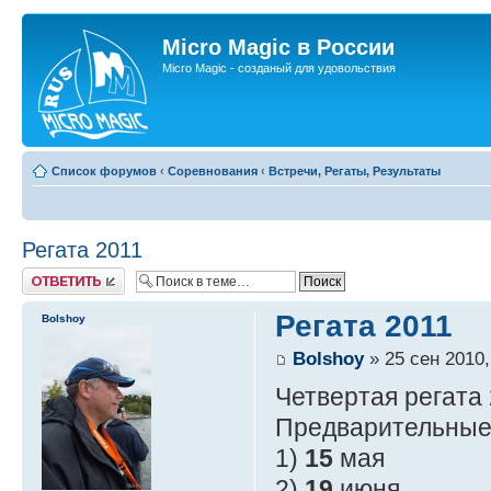
Micro Magic в России
Micro Magic - созданый для удовольствия
Список форумов
‹
Соревнования
‹
Встречи, Регаты, Результаты
Регата 2011
Ответить
Регата 2011
Bolshoy
Bolshoy
» 25 сен 2010,
Четвертая регата 
Предварительные
1)
15
мая
2)
19
июня