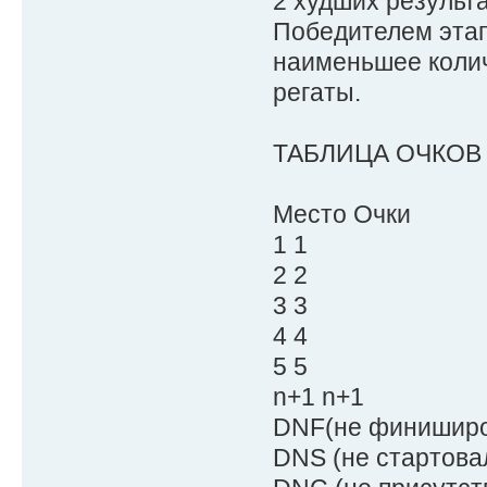
2 худших результа
Победителем этап
наименьшее колич
регаты.
ТАБЛИЦА ОЧКОВ
Место Очки
1 1
2 2
3 3
4 4
5 5
n+1 n+1
DNF(не финиширов
DNS (не стартовал