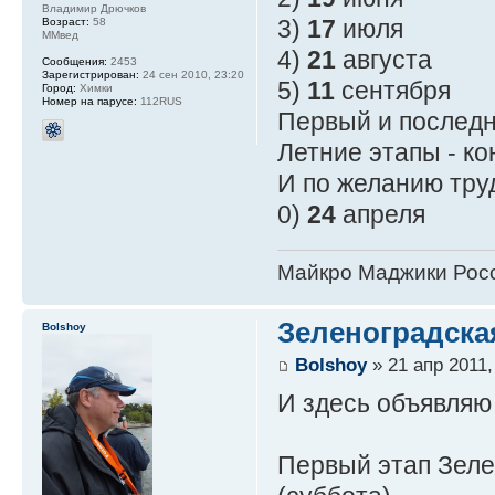
Владимир Дрючков
3)
17
июля
Возраст:
58
ММвед
4)
21
августа
Сообщения:
2453
Зарегистрирован:
24 сен 2010, 23:20
5)
11
сентября
Город:
Химки
Номер на парусе:
112RUS
Первый и последн
Летние этапы - ко
И по желанию тр
0)
24
апреля
Майкро Маджики Росс
Зеленоградская
Bolshoy
Bolshoy
» 21 апр 2011,
И здесь объявляю
Первый этап Зеле