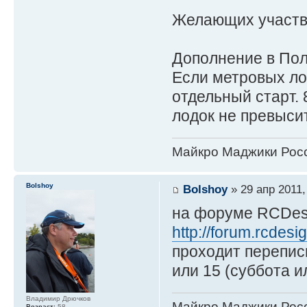
Желающих участво
Дополнение в По
Если метровых лод
отдельный старт.
лодок не превысит
Майкро Маджики Росс
Bolshoy
Bolshoy
» 29 апр 2011,
на форуме RCDes
http://forum.rcdes
проходит перепись
или 15 (суббота и
Владимир Дрючков
Майкро Маджики Росс
Возраст:
58