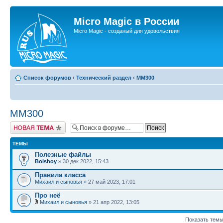
Micro Magic в России
Micro Magic - созданый для удовольствия
Список форумов
‹
Технический раздел
‹
MM300
MM300
Новая тема
ТЕМЫ
Полезные файлы
Bolshoy
» 30 дек 2022, 15:43
Правила класса
Михаил и сыновья
» 27 май 2023, 17:01
Про неё
Михаил и сыновья
» 21 апр 2022, 13:05
Показать темы