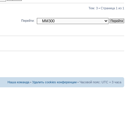
Тем: 3 • Страница
1
из
1
Перейти:
Наша команда
•
Удалить cookies конференции
• Часовой пояс: UTC + 3 часа