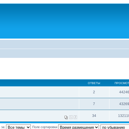
ОТВЕТЫ
ПРОСМО
2
4424
7
4326
34
13211
1
2
 за:
Поле сортировки