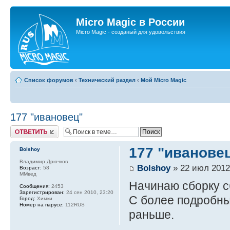
Micro Magic в России
Micro Magic - созданый для удовольствия
Список форумов
‹
Технический раздел
‹
Мой Micro Magic
177 "ивановец"
Ответить
177 "иванове
Bolshoy
Владимир Дрючков
Bolshoy
» 22 июл 2012
Возраст:
58
ММвед
Начинаю сборку с
Сообщения:
2453
Зарегистрирован:
24 сен 2010, 23:20
С более подробн
Город:
Химки
Номер на парусе:
112RUS
раньше.