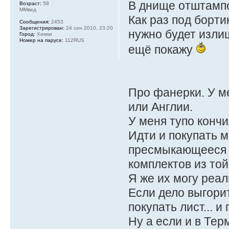
В днище отштампо
Возраст:
58
ММвед
Как раз под борти
Сообщения:
2453
Зарегистрирован:
24 сен 2010, 23:20
нужно будет изли
Город:
Химки
Номер на парусе:
112RUS
ещё покажу
Про фанерки. У м
или Англии.
У меня тупо конч
Идти и покупать 
пресмыкающееся и
комплектов из то
Я же их могу реа
Если дело выгорит
покупать лист... и
Ну а если и в Терм