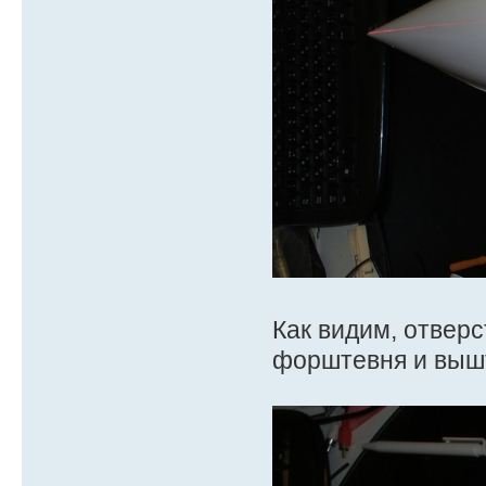
Как видим, отвер
форштевня и вышт