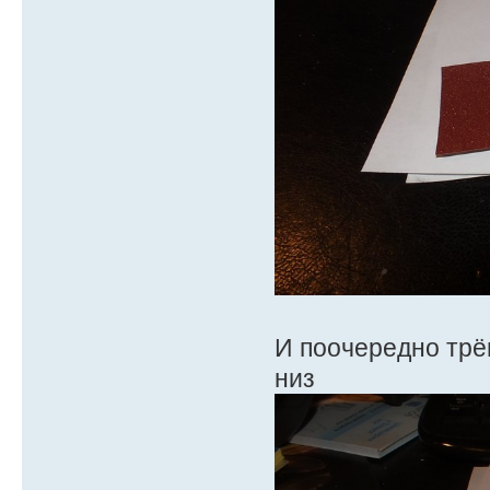
И поочередно трё
низ