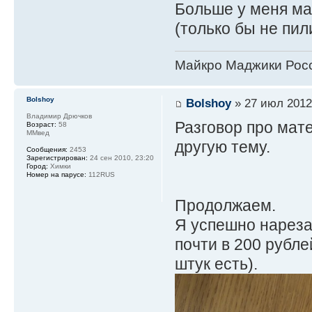
Больше у меня ма
(только бы не пили
Майкро Маджики Росс
Bolshoy
Bolshoy
» 27 июл 2012
Владимир Дрючков
Разговор про мат
Возраст:
58
ММвед
другую тему.
Сообщения:
2453
Зарегистрирован:
24 сен 2010, 23:20
Город:
Химки
Номер на парусе:
112RUS
Продолжаем.
Я успешно нареза
почти в 200 рубле
штук есть).