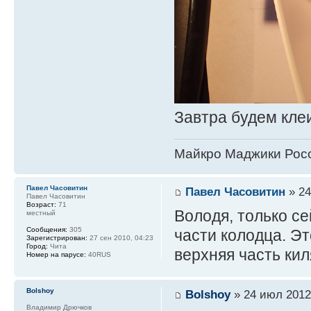
Завтра будем кле
Майкро Маджики Росс
Павел Часовитин
Павел Часовитин
» 24
Павел Часовитин
Возраст:
71
Володя, только с
местный
Сообщения:
305
части колодца. Э
Зарегистрирован:
27 сен 2010, 04:23
Город:
Чита
верхняя часть кил
Номер на парусе:
40RUS
Bolshoy
Bolshoy
» 24 июл 2012
Владимир Дрючков