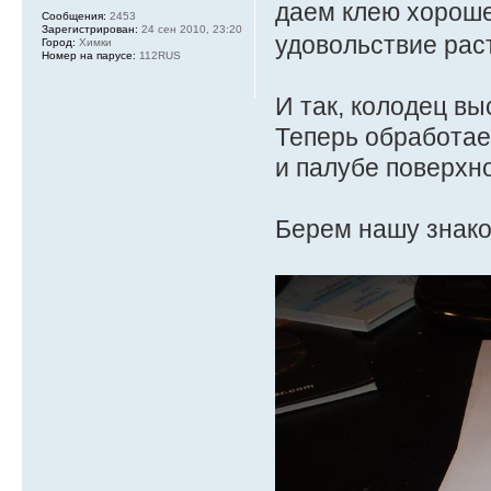
даем клею хороше
Сообщения:
2453
Зарегистрирован:
24 сен 2010, 23:20
удовольствие рас
Город:
Химки
Номер на парусе:
112RUS
И так, колодец вы
Теперь обработае
и палубе поверхн
Берем нашу знак