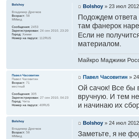
Bolshoy
Bolshoy
» 23 июл 2012
Владимир Дрючков
Подождем ответа о
Возраст:
58
ММвед
там фанерок наре
Сообщения:
2453
Зарегистрирован:
24 сен 2010, 23:20
Если не получитс
Город:
Химки
Номер на парусе:
112RUS
материалом.
Майкро Маджики Росс
Павел Часовитин
Павел Часовитин
» 24
Павел Часовитин
Возраст:
71
Ой сачок! Все бы в
местный
Сообщения:
305
вручную. И тем не
Зарегистрирован:
27 сен 2010, 04:23
Город:
Чита
и начинаю их сбо
Номер на парусе:
40RUS
Bolshoy
Bolshoy
» 24 июл 2012
Владимир Дрючков
Заметьте, я не фо
Возраст:
58
ММвед