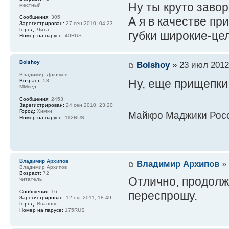
Ну ты круто завор
местный
Сообщения:
305
А я в качестве п
Зарегистрирован:
27 сен 2010, 04:23
Город:
Чита
губки широкие-це
Номер на парусе:
40RUS
Bolshoy
Bolshoy
» 23 июл 2012
Владимир Дрючков
Ну, еще прищепки 
Возраст:
58
ММвед
Сообщения:
2453
Зарегистрирован:
24 сен 2010, 23:20
Город:
Химки
Майкро Маджики Росс
Номер на парусе:
112RUS
Владимир Архипов
Владимир Архипов
» 
Владимир Архипов
Возраст:
72
Отлично, продолж
читатель
Сообщения:
16
переспрошу.
Зарегистрирован:
12 окт 2011, 18:49
Город:
Иваново
Номер на парусе:
175RUS