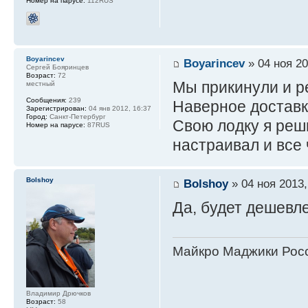
Номер на парусе:
112RUS
Boyarincev
Boyarincev
» 04 ноя 20
Сергей Бояринцев
Возраст:
72
Мы прикинули и р
местный
Сообщения:
239
Наверное доставк
Зарегистрирован:
04 янв 2012, 16:37
Город:
Санкт-Петербург
Свою лодку я реши
Номер на парусе:
87RUS
настраивал и все
Bolshoy
Bolshoy
» 04 ноя 2013,
Да, будет дешевле
Майкро Маджики Росс
Владимир Дрючков
Возраст:
58