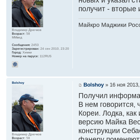
получит - вторые 
Майкро Маджики Росс
Владимир Дрючков
Возраст:
58
ММвед
Сообщения:
2453
Зарегистрирован:
24 сен 2010, 23:20
Город:
Химки
Номер на парусе:
112RUS
Bolshoy
Bolshoy
» 16 ноя 2013,
Получил информа
В нем говорится,
Кореи. Лодка, как
версию Майка Вес
конструкции Себа
Владимир Дрючков
фанеру поменяют 
Возраст:
58