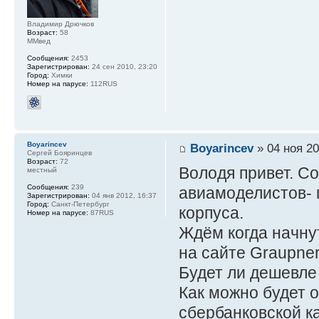
Владимир Дрючков
Возраст:
58
ММвед
Сообщения:
2453
Зарегистрирован:
24 сен 2010, 23:20
Город:
Химки
Номер на парусе:
112RUS
Boyarincev
Boyarincev
» 04 ноя 20
Сергей Бояринцев
Возраст:
72
Володя привет. С
местный
Сообщения:
239
авиамоделистов- 
Зарегистрирован:
04 янв 2012, 16:37
Город:
Санкт-Петербург
корпуса.
Номер на парусе:
87RUS
Ждём когда начну
на сайте Graupne
Будет ли дешевле
Как можно будет о
сбербанковской к