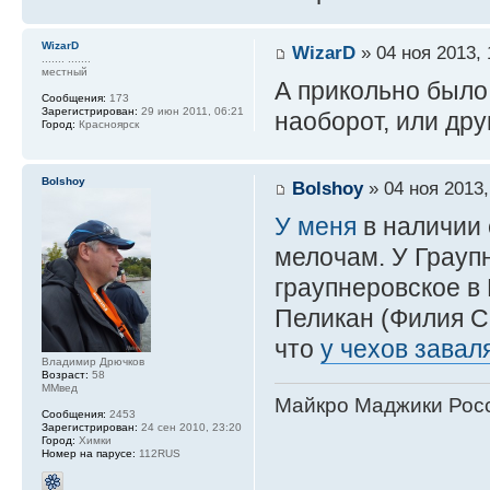
WizarD
WizarD
» 04 ноя 2013, 
....... .......
местный
А прикольно было 
Сообщения:
173
Зарегистрирован:
29 июн 2011, 06:21
наоборот, или дру
Город:
Красноярск
Bolshoy
Bolshoy
» 04 ноя 2013,
У меня
в наличии е
мелочам. У Граупн
граупнеровское в
Пеликан (Филия С.
что
у чехов завал
Владимир Дрючков
Возраст:
58
ММвед
Майкро Маджики Росс
Сообщения:
2453
Зарегистрирован:
24 сен 2010, 23:20
Город:
Химки
Номер на парусе:
112RUS