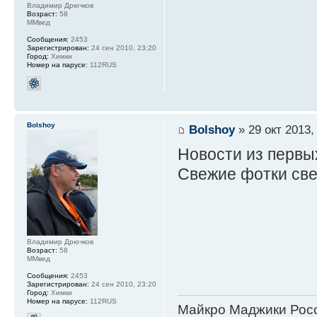
Владимир Дрючков
Возраст:
58
ММвед
Сообщения:
2453
Зарегистрирован:
24 сен 2010, 23:20
Город:
Химки
Номер на парусе:
112RUS
Bolshoy
Bolshoy
» 29 окт 2013,
Новости из первых
Свежие фотки св
Владимир Дрючков
Возраст:
58
ММвед
Сообщения:
2453
Зарегистрирован:
24 сен 2010, 23:20
Город:
Химки
Номер на парусе:
112RUS
Майкро Маджики Росс