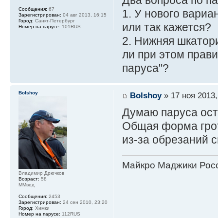
Сообщения:
67
1. У нового вариа
Зарегистрирован:
04 авг 2013, 16:15
Город:
Санкт-Петербург
или так кажется?
Номер на парусе:
101RUS
2. Нижняя шкатор
ли при этом прав
паруса"?
Bolshoy
Bolshoy
» 17 ноя 2013,
Думаю паруса ост
Общая форма гро
из-за обрезаний с
Майкро Маджики Росс
Владимир Дрючков
Возраст:
58
ММвед
Сообщения:
2453
Зарегистрирован:
24 сен 2010, 23:20
Город:
Химки
Номер на парусе:
112RUS