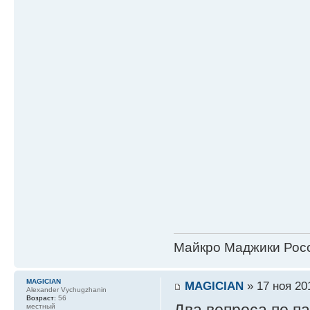
Майкро Маджики Росс
MAGICIAN
MAGICIAN
» 17 ноя 20
Alexander Vychugzhanin
Возраст:
56
Два вопроса по п
местный