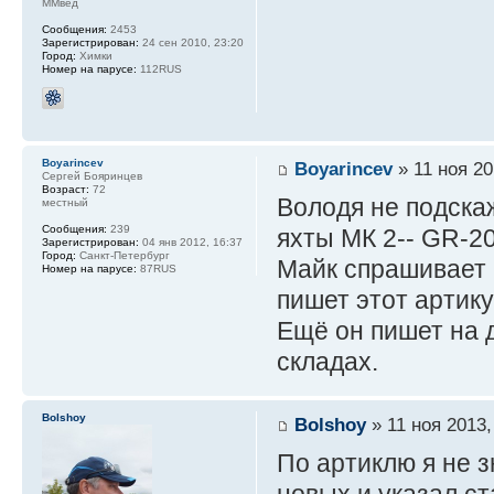
ММвед
Сообщения:
2453
Зарегистрирован:
24 сен 2010, 23:20
Город:
Химки
Номер на парусе:
112RUS
Boyarincev
Boyarincev
» 11 ноя 20
Сергей Бояринцев
Возраст:
72
Володя не подска
местный
Сообщения:
239
яхты МК 2-- GR-2
Зарегистрирован:
04 янв 2012, 16:37
Город:
Санкт-Петербург
Майк спрашивает 
Номер на парусе:
87RUS
пишет этот артик
Ещё он пишет на 
складах.
Bolshoy
Bolshoy
» 11 ноя 2013,
По артиклю я не з
новых и указал ст