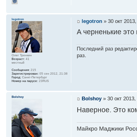
legotron
legotron
» 30 окт 2013,
А черненькие это
Последний раз редакти
раз.
Олег Тренкин
Возраст:
41
местный
Сообщения:
215
Зарегистрирован:
05 сен 2012, 21:38
Город:
Санкт-Петербург
Номер на парусе:
23RUS
Bolshoy
Bolshoy
» 30 окт 2013,
Наверное. Это ко
Майкро Маджики Росс