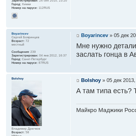
Зарегистрирован:
24 сен 2010, 23:20
Город:
Химки
Номер на парусе:
112RUS
Boyarincev
Boyarincev
» 05 дек 20
Сергей Бояринцев
Возраст:
72
Мне нужно детали
местный
Сообщения:
239
заслать гонца в А
Зарегистрирован:
04 янв 2012, 16:37
Город:
Санкт-Петербург
Номер на парусе:
87RUS
Bolshoy
Bolshoy
» 05 дек 2013,
А там типа есть? 
Майкро Маджики Росс
Владимир Дрючков
Возраст:
58
ММвед