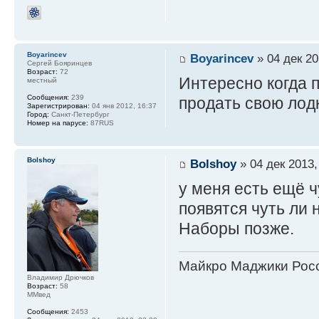
Boyarincev
Boyarincev
» 04 дек 20
Сергей Бояринцев
Возраст:
72
Интересно когда п
местный
Сообщения:
239
продать свою лодк
Зарегистрирован:
04 янв 2012, 16:37
Город:
Санкт-Петербург
Номер на парусе:
87RUS
Bolshoy
Bolshoy
» 04 дек 2013,
у меня есть ещё ч
появятся чуть ли 
Наборы позже.
Майкро Маджики Росс
Владимир Дрючков
Возраст:
58
ММвед
Сообщения:
2453