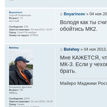
Boyarincev
Boyarincev
» 04 ноя 20
Сергей Бояринцев
Возраст:
72
Володя как ты сч
местный
Сообщения:
239
обойтись МК2.
Зарегистрирован:
04 янв 2012, 16:37
Город:
Санкт-Петербург
Номер на парусе:
87RUS
Bolshoy
Bolshoy
» 04 ноя 2013,
Мне КАЖЕТСЯ, что
МК-3. Если у чехо
брать.
Майкро Маджики Росс
Владимир Дрючков
Возраст:
58
ММвед
Сообщения:
2453
Зарегистрирован:
24 сен 2010, 23:20
Город:
Химки