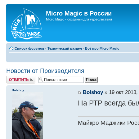
Micro Magic в России
Micro Magic - созданый для удовольствия
Список форумов
‹
Технический раздел
‹
Всё про Micro Magic
Новости от Производителя
Ответить
Bolshoy
Bolshoy
» 19 окт 2013,
На РТР всегда бы
Майкро Маджики Росс