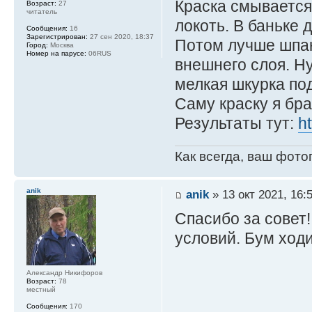
Краска смывается 
Возраст:
27
читатель
локоть. В баньке 
Сообщения:
16
Зарегистрирован:
27 сен 2020, 18:37
Потом лучше шпакл
Город:
Москва
Номер на парусе:
06RUS
внешнего слоя. Н
мелкая шкурка под
Саму краску я бр
Результаты тут:
h
Как всегда, ваш фото
anik
anik
» 13 окт 2021, 16:
Спасибо за совет!
условий. Бум ходит
Александр Никифоров
Возраст:
78
местный
Сообщения:
170