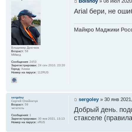
Bolshoy
» 08 июл 2020
Arial бери, не ош
Майкро Маджики Росс
Владимир Дрючков
Возраст:
58
ММвед
Сообщения:
2453
Зарегистрирован:
24 сен 2010, 23:20
Город:
Химки
Номер на парусе:
112RUS
sergoley
sergoley
» 30 янв 2021,
Сергей Олейничук
Возраст:
59
Добрый день. под
читатель
Сообщения:
1
стакселе (правил
Зарегистрирован:
30 янв 2021, 13:13
Номер на парусе:
xRUS