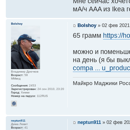
Мне сейчас хочетс
мА/ч AAA из Ikea г
Bolshoy
Bolshoy
» 02 фев 2021,
65 грамм
https://
можно и поменьше
на день (я бы вык
compa ... u_produc
Владимир Дрючков
Возраст:
58
ММвед
Майкро Маджики Росс
Сообщения:
2453
Зарегистрирован:
24 сен 2010, 23:20
Город:
Химки
Номер на парусе:
112RUS
neptun911
neptun911
» 02 фев 202
Дима Левит
Возраст:
41