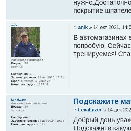
нужно.Достаточно
покрытие шпател
anik
anik
» 14 окт 2021, 14:
В автомагазинах е
попробую. Сейчас
тренируемся! Спа
Александр Никифоров
Возраст:
78
местный
Сообщения:
170
Зарегистрирован:
12 окт 2010, 17:31
Город:
г. Москва. м. Динамо.
Номер на парусе:
139RUS
Подскажите ма
LexaLazer
Алексей фамилия/s-name
Возраст:
19
LexaLazer
» 14 дек 202
читатель
Сообщения:
1
Добрый день ува
Зарегистрирован:
14 дек 2024, 19:28
Номер на парусе:
xRUS
Подскажите какую