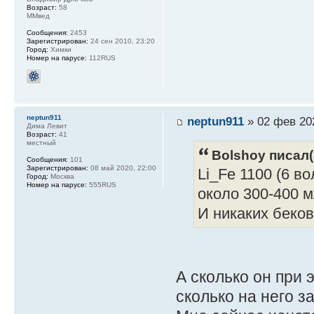
Возраст:
58
ММвед
Сообщения:
2453
Зарегистрирован:
24 сен 2010, 23:20
Город:
Химки
Номер на парусе:
112RUS
neptun911
neptun911
» 02 фев 202
Дима Левит
Возраст:
41
местный
Bolshoy писал(
Сообщения:
101
Зарегистрирован:
08 май 2020, 22:00
Li_Fe 1100 (6 в
Город:
Москва
Номер на парусе:
555RUS
около 300-400 
И никаких беков
А сколько он при 
сколько на него за