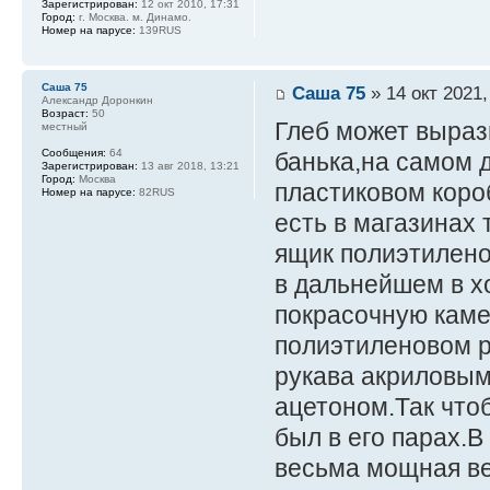
Зарегистрирован:
12 окт 2010, 17:31
Город:
г. Москва. м. Динамо.
Номер на парусе:
139RUS
Саша 75
Саша 75
» 14 окт 2021,
Александр Доронкин
Возраст:
50
Глеб может выра
местный
Сообщения:
64
банька,на самом 
Зарегистрирован:
13 авг 2018, 13:21
Город:
Москва
пластиковом коро
Номер на парусе:
82RUS
есть в магазинах
ящик полиэтилено
в дальнейшем в х
покрасочную каме
полиэтиленовом р
рукава акриловым
ацетоном.Так чтоб
был в его парах.В
весьма мощная ве