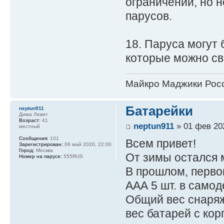
ограничений, но 
парусов.
18. Паруса могут
которые можно св
Майкро Маджики Росс
Батарейки
neptun911
Дима Левит
Возраст:
41
neptun911
» 01 фев 202
местный
Сообщения:
101
Всем привет!
Зарегистрирован:
08 май 2020, 22:00
Город:
Москва
От зимы остался м
Номер на парусе:
555RUS
В прошлом, перво
ААА 5 шт. в самод
Общий вес снаряж
вес батарей с кор