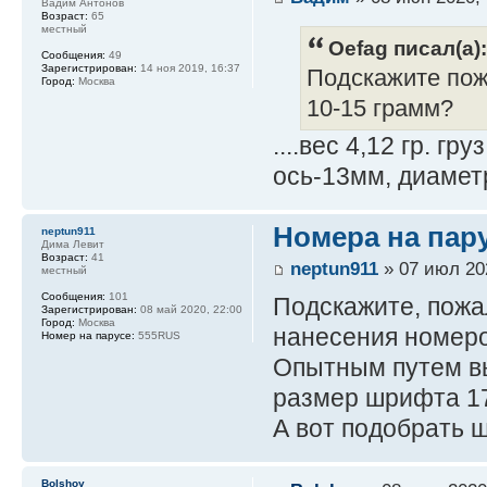
Вадим Антонов
Возраст:
65
местный
Oefag писал(а):
Сообщения:
49
Зарегистрирован:
14 ноя 2019, 16:37
Подскажите пожа
Город:
Москва
10-15 грамм?
....вес 4,12 гр. г
ось-13мм, диаметр
Номера на пар
neptun911
Дима Левит
Возраст:
41
neptun911
» 07 июл 20
местный
Сообщения:
101
Подскажите, пожа
Зарегистрирован:
08 май 2020, 22:00
Город:
Москва
нанесения номеро
Номер на парусе:
555RUS
Опытным путем вы
размер шрифта 17
А вот подобрать ш
Bolshoy