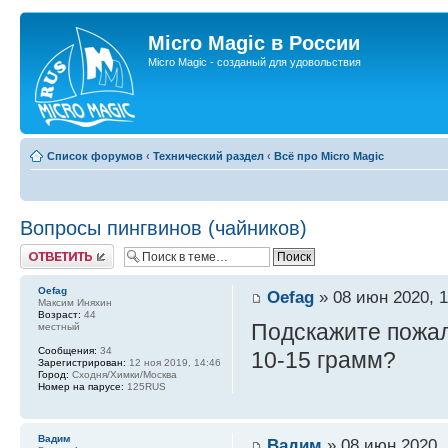
Micro Magic в России
Micro Magic - созданый для удовольствия
Список форумов
‹
Технический раздел
‹
Всё про Micro Magic
Вопросы пингвинов (чайников)
Ответить
Oefag
Oefag
» 08 июн 2020, 1
Максим Иняхин
Возраст:
44
Подскажите пожалу
местный
Сообщения:
34
10-15 грамм?
Зарегистрирован:
12 ноя 2019, 14:46
Город:
Сходня/Химки/Москва
Номер на парусе:
125RUS
Вадим
Вадим
» 08 июн 2020, 