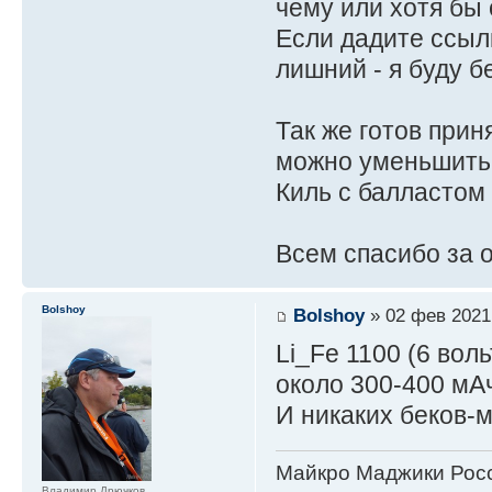
чему или хотя бы 
Если дадите ссылк
лишний - я буду б
Так же готов при
можно уменьшить
Киль с балластом 
Всем спасибо за 
Bolshoy
Bolshoy
» 02 фев 2021
Li_Fe 1100 (6 вол
около 300-400 мА
И никаких беков-м
Майкро Маджики Росс
Владимир Дрючков