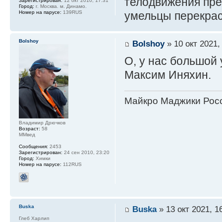
телодвижения пред
Зарегистрирован:
12 окт 2010, 17:31
Город:
г. Москва. м. Динамо.
умельцы перекрас
Номер на парусе:
139RUS
Bolshoy
Bolshoy
» 10 окт 2021,
О, у нас большой
Максим Иняхин.
Майкро Маджики Росс
Владимир Дрючков
Возраст:
58
ММвед
Сообщения:
2453
Зарегистрирован:
24 сен 2010, 23:20
Город:
Химки
Номер на парусе:
112RUS
Buska
Buska
» 13 окт 2021, 1
Глеб Харлип