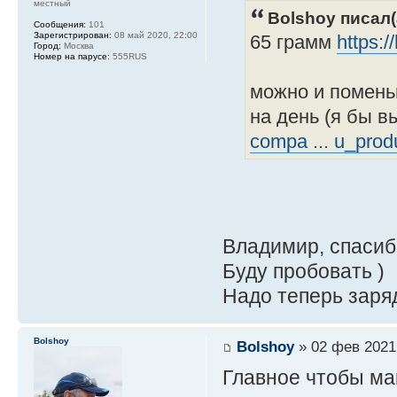
местный
Bolshoy писал(
Сообщения:
101
Зарегистрирован:
08 май 2020, 22:00
65 грамм
https:
Город:
Москва
Номер на парусе:
555RUS
можно и помень
на день (я бы в
compa ... u_prod
Владимир, спасиб
Буду пробовать )
Надо теперь заря
Bolshoy
Bolshoy
» 02 фев 2021
Главное чтобы ма