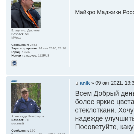
Майкро Маджики Росс
Владимир Дрючков
Возраст:
58
ММвед
Сообщения:
2453
Зарегистрирован:
24 сен 2010, 23:20
Город:
Химки
Номер на парусе:
112RUS
anik
anik
» 09 окт 2021, 13:
Всем Добрый день
более яркие цвет
стеклоткани. Хочу
надежде улучшить
Александр Никифоров
Возраст:
78
местный
Посоветуйте, каку
Сообщения:
170