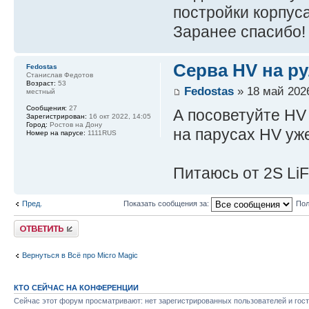
постройки корпуса
Заранее спасибо!
Серва HV на р
Fedostas
Станислав Федотов
Возраст:
53
Fedostas
» 18 май 2026
местный
Сообщения:
27
А посоветуйте HV 
Зарегистрирован:
16 окт 2022, 14:05
Город:
Ростов на Дону
на парусах HV уже
Номер на парусе:
1111RUS
Питаюсь от 2S LiF
Пред.
Показать сообщения за:
Пол
Ответить
Вернуться в Всё про Micro Magic
КТО СЕЙЧАС НА КОНФЕРЕНЦИИ
Сейчас этот форум просматривают: нет зарегистрированных пользователей и гост