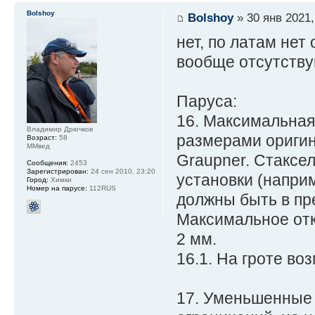
Bolshoy
Bolshoy
» 30 янв 2021,
нет, по латам нет
вообще отсутству
Паруса:
16. Максимальная
Владимир Дрючков
размерами ориги
Возраст:
58
ММвед
Graupner. Стаксел
Сообщения:
2453
Зарегистрирован:
24 сен 2010, 23:20
установки (напри
Город:
Химки
Номер на парусе:
112RUS
должны быть в пр
Максимальное отк
2 мм.
16.1. На гроте в
17. Уменьшенные 