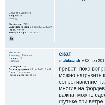
Владимир Дрючков
Возраст:
58
ММвед
Сообщения:
2453
Зарегистрирован:
24 сен 2010, 23:20
Город:
Химки
Номер на парусе:
112RUS
скат
aleksandr
Александр Амбаров
Возраст:
58
aleksandr
» 02 ноя 201
местный
Сообщения:
81
привет -пока воп
Зарегистрирован:
04 окт 2012, 19:07
Город:
Владикавказ
можно нагрузить к
Номер на парусе:
15rus
сопротивление на 
многие на фордеви
важна. можно сде
футике при ветре о