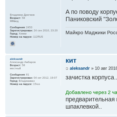
А по поводу корпус
Владимир Дрючков
Паниковский "Зол
Возраст:
58
ММвед
Сообщения:
2453
Зарегистрирован:
24 сен 2010, 23:20
Майкро Маджики Росс
Город:
Химки
Номер на парусе:
112RUS
кит
aleksandr
Александр Амбаров
Возраст:
58
aleksandr
» 10 авг 2018
местный
Сообщения:
81
зачистка корпуса.
Зарегистрирован:
04 окт 2012, 19:07
Город:
Владикавказ
Номер на парусе:
15rus
Добавлено через 2 ча
предварительная 
шпаклевкой..