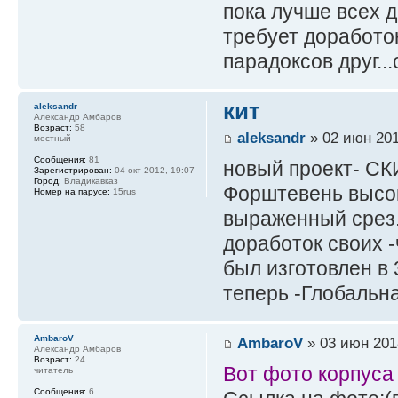
пока лучше всех 
требует доработок
парадоксов друг...
кит
aleksandr
Александр Амбаров
Возраст:
58
aleksandr
» 02 июн 201
местный
Сообщения:
81
новый проект- СК
Зарегистрирован:
04 окт 2012, 19:07
Город:
Владикавказ
Форштевень высок
Номер на парусе:
15rus
выраженный срез..
доработок своих -
был изготовлен в 
теперь -Глобальн
AmbaroV
AmbaroV
» 03 июн 201
Александр Амбаров
Возраст:
24
Вот фото корпуса 
читатель
Сообщения:
6