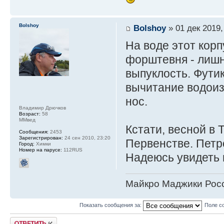
Bolshoy
Bolshoy
» 01 дек 2019,
На воде этот корп
форштевня - лишн
выпуклость. Футик
вычитание водоиз
нос.
Владимир Дрючков
Возраст:
58
ММвед
Кстати, весной в 
Сообщения:
2453
Зарегистрирован:
24 сен 2010, 23:20
Первенстве. Петр
Город:
Химки
Номер на парусе:
112RUS
Надеюсь увидеть 
Майкро Маджики Росс
Показать сообщения за:
Поле с
Ответить