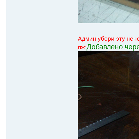
Админ убери эту нен
Добавлено чере
пж: