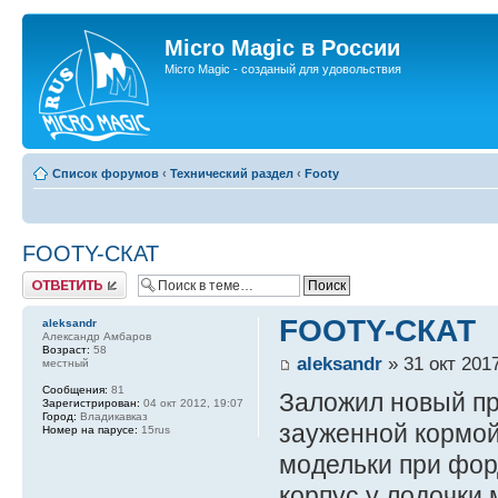
Micro Magic в России
Micro Magic - созданый для удовольствия
Список форумов
‹
Технический раздел
‹
Footy
FOOTY-СКАТ
Ответить
FOOTY-СКАТ
aleksandr
Александр Амбаров
Возраст:
58
aleksandr
» 31 окт 2017
местный
Сообщения:
81
Заложил новый пр
Зарегистрирован:
04 окт 2012, 19:07
Город:
Владикавказ
зауженной кормой
Номер на парусе:
15rus
модельки при форд
корпус у лодочки