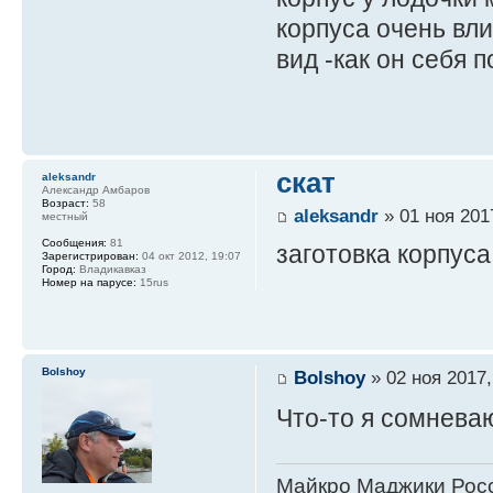
корпуса очень вли
вид -как он себя п
скат
aleksandr
Александр Амбаров
Возраст:
58
aleksandr
» 01 ноя 201
местный
Сообщения:
81
заготовка корпуса
Зарегистрирован:
04 окт 2012, 19:07
Город:
Владикавказ
Номер на парусе:
15rus
Bolshoy
Bolshoy
» 02 ноя 2017,
Что-то я сомнева
Майкро Маджики Росс