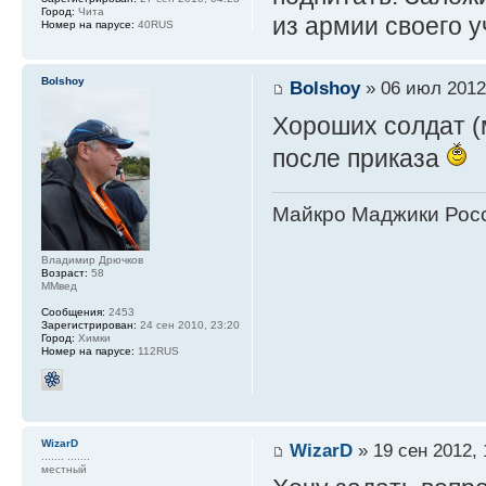
Город:
Чита
из армии своего у
Номер на парусе:
40RUS
Bolshoy
Bolshoy
» 06 июл 2012
Хороших солдат (м
после приказа
Майкро Маджики Росс
Владимир Дрючков
Возраст:
58
ММвед
Сообщения:
2453
Зарегистрирован:
24 сен 2010, 23:20
Город:
Химки
Номер на парусе:
112RUS
WizarD
WizarD
» 19 сен 2012, 
....... .......
местный