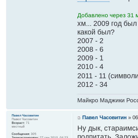
Добавлено через 31 м
хм... 2009 год бы
какой был?
2007 - 2
2008 - 6
2009 - 1
2010 - 4
2011 - 11 (симво
2012 - 34
Майкро Маджики Росс
Павел Часовитин
Павел Часовитин
» 06
Павел Часовитин
Возраст:
71
Ну дык, стараимси
местный
Сообщения:
305
подпитать. Залож
Зарегистрирован:
27 сен 2010, 04:23