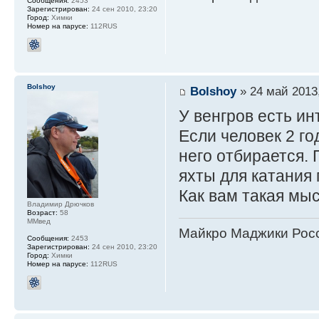
Сообщения:
2453
Зарегистрирован:
24 сен 2010, 23:20
Город:
Химки
Номер на парусе:
112RUS
Bolshoy
Bolshoy
» 24 май 2013,
У венгров есть и
Если человек 2 го
него отбирается. 
яхты для катания 
Как вам такая мы
Владимир Дрючков
Возраст:
58
ММвед
Майкро Маджики Росс
Сообщения:
2453
Зарегистрирован:
24 сен 2010, 23:20
Город:
Химки
Номер на парусе:
112RUS