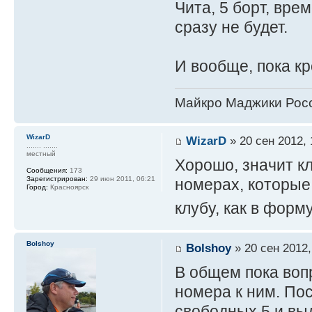
Чита, 5 борт, вр
сразу не будет.
И вообще, пока кр
Майкро Маджики Росс
WizarD
WizarD
» 20 сен 2012, 
....... .......
местный
Хорошо, значит к
Сообщения:
173
Зарегистрирован:
29 июн 2011, 06:21
номерах, которые 
Город:
Красноярск
клубу, как в форм
Bolshoy
Bolshoy
» 20 сен 2012,
В общем пока вопр
номера к ним. Пос
свободных 5 и вы