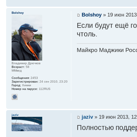
Bolshoy
Bolshoy
» 19 июн 2013
Если будут ещё го
чтоль.
Майкро Маджики Росс
Владимир Дрючков
Возраст:
58
ММвед
Сообщения:
2453
Зарегистрирован:
24 сен 2010, 23:20
Город:
Химки
Номер на парусе:
112RUS
jaziv
jaziv
» 19 июн 2013, 12
Полностью подде