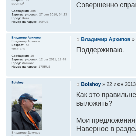
Совершенно справ
местный
Сообщения:
305
Зарегистрирован:
27 сен 2010, 04:23
Город:
Чита
Номер на парусе:
40RUS
Владимир Архипов
Владимир Архипов
» 
Владимир Архипов
Возраст:
72
Поддерживаю.
читатель
Сообщения:
16
Зарегистрирован:
12 окт 2011, 18:49
Город:
Иваново
Номер на парусе:
175RUS
Bolshoy
Bolshoy
» 22 июн 2013
Как это правильн
выложить?
Мои предложения
Наверное в раздел
Владимир Дрючков