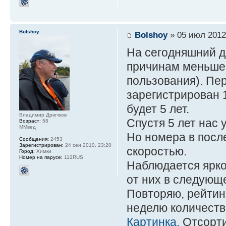
Bolshoy
Bolshoy
» 05 июл 2012
На сегодняшний д
причинам меньше.
пользования). Пе
зарегистрирован 1
будет 5 лет.
Владимир Дрючков
Спустя 5 лет нас 
Возраст:
58
ММвед
Но номера в посл
Сообщения:
2453
Зарегистрирован:
24 сен 2010, 23:20
скоростью.
Город:
Химки
Номер на парусе:
112RUS
Наблюдается ярко
от них в следующ
Повторяю, рейтин
неделю количеств
Картинка.
Отсорти