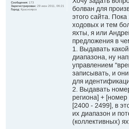
Хочу задать вопро
Сообщения:
173
Зарегистрирован:
29 июн 2011, 06:21
болван для произ
Город:
Красноярск
этого сайта. Пока
ходовых и тем бо
яхты, я или Андре
предложения в че
1. Выдавать како
диапазона, ну нап
управлением "вре
записывать, и они
для идентификаци
2. Выдавать номер
региона] + [номер
[2400 - 2499], в 
их диапазон и по
(коллективных) ях