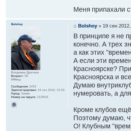
Меня припахали 
Bolshoy
Bolshoy
» 19 сен 2012,
В принципе я не п
конечно. А трех з
а как этих "време
А если эти времен
Красноярске? При
Владимир Дрючков
Красноярска и все
Возраст:
58
ММвед
Думаю внутриклу
Сообщения:
2453
Зарегистрирован:
24 сен 2010, 23:20
нумеровать, а дл
Город:
Химки
Номер на парусе:
112RUS
Кроме клубов ещё
Поэтому думаю, ч
О! Клубным "врем