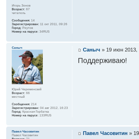
Игорь Зонов
Возраст:
67
читатель
Сообщения:
14
Зарегистрирован:
11 окт 2011, 09:26
Город:
Реутов
Номер на парусе:
34RUS
Саныч
Саныч
» 19 июн 2013, 
Поддерживаю!
Юрий Череменский
Возраст:
66
местный
Сообщения:
214
Зарегистрирован:
04 авг 2012, 16:23
Город:
Красная Горбатка
Номер на парусе:
133RUS
Павел Часовитин
Павел Часовитин
» 19
Павел Часовитин
Возраст:
71