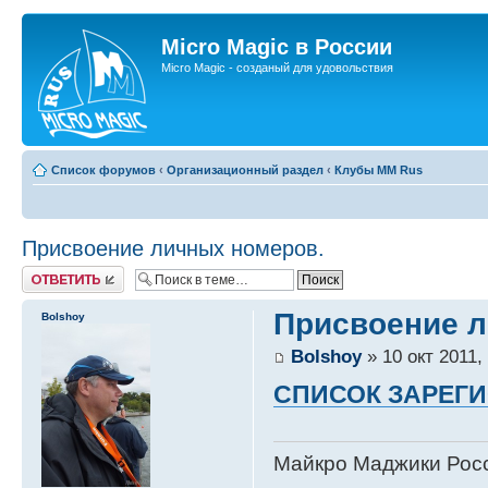
Micro Magic в России
Micro Magic - созданый для удовольствия
Список форумов
‹
Организационный раздел
‹
Клубы MM Rus
Присвоение личных номеров.
Ответить
Присвоение л
Bolshoy
Bolshoy
» 10 окт 2011,
СПИСОК ЗАРЕГИ
Майкро Маджики Росс