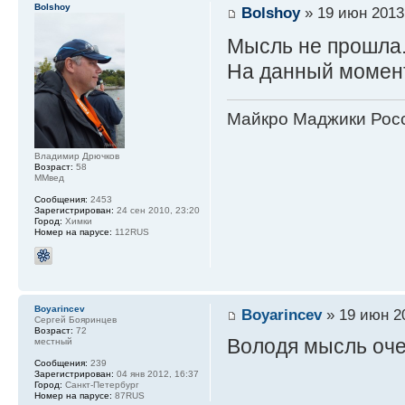
Bolshoy
Bolshoy
» 19 июн 2013,
Мысль не прошла.
На данный момент
Майкро Маджики Росс
Владимир Дрючков
Возраст:
58
ММвед
Сообщения:
2453
Зарегистрирован:
24 сен 2010, 23:20
Город:
Химки
Номер на парусе:
112RUS
Boyarincev
Boyarincev
» 19 июн 20
Сергей Бояринцев
Возраст:
72
Володя мысль оче
местный
Сообщения:
239
Зарегистрирован:
04 янв 2012, 16:37
Город:
Санкт-Петербург
Номер на парусе:
87RUS