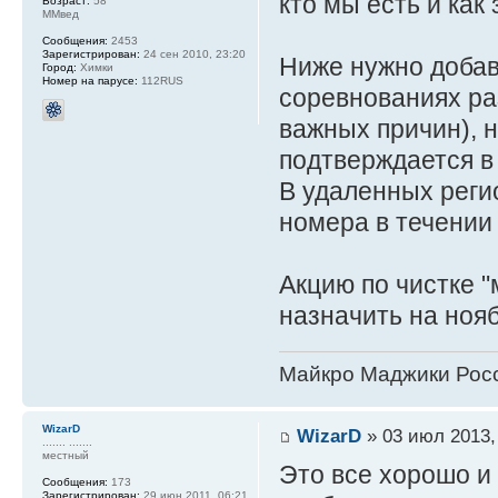
кто мы есть и как
Возраст:
58
ММвед
Сообщения:
2453
Зарегистрирован:
24 сен 2010, 23:20
Ниже нужно добави
Город:
Химки
Номер на парусе:
112RUS
соревнованиях ра
важных причин), 
подтверждается 
В удаленных реги
номера в течении 
Акцию по чистке "
назначить на нояб
Майкро Маджики Росс
WizarD
WizarD
» 03 июл 2013,
....... .......
местный
Это все хорошо и 
Сообщения:
173
Зарегистрирован:
29 июн 2011, 06:21