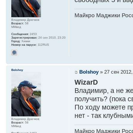
Майкро Маджики Росс
Владимир Дрючков
Возраст:
58
ММвед
Сообщения:
2453
Зарегистрирован:
24 сен 2010, 23:20
Город:
Химки
Номер на парусе:
112RUS
Bolshoy
Bolshoy
» 27 сен 2012,
WizarD
Владимир, а не же
получить? (пока 
По ходу можете п
нет - так клубными
Владимир Дрючков
Возраст:
58
ММвед
Майкро Маджики Росс