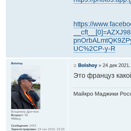
https://www.facebo
__cft__[0]=AZXJ
pnOrbALmtQK9ZP
UC%2CP-y-R
Bolshoy
Bolshoy
» 24 дек 2021,
Это француз какой
Майкро Маджики Росс
Владимир Дрючков
Возраст:
58
ММвед
Сообщения:
2453
Зарегистрирован:
24 сен 2010, 23:20