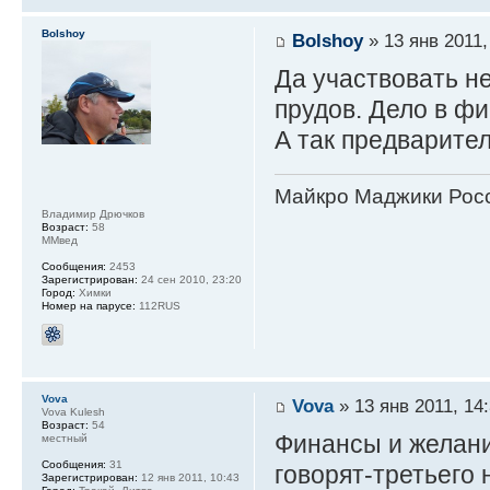
Bolshoy
Bolshoy
» 13 янв 2011,
Да участвовать н
прудов. Дело в ф
А так предварител
Майкро Маджики Росс
Владимир Дрючков
Возраст:
58
ММвед
Сообщения:
2453
Зарегистрирован:
24 сен 2010, 23:20
Город:
Химки
Номер на парусе:
112RUS
Vova
Vova
» 13 янв 2011, 14
Vova Kulesh
Возраст:
54
Финансы и желани
местный
Сообщения:
31
говорят-третьего 
Зарегистрирован:
12 янв 2011, 10:43