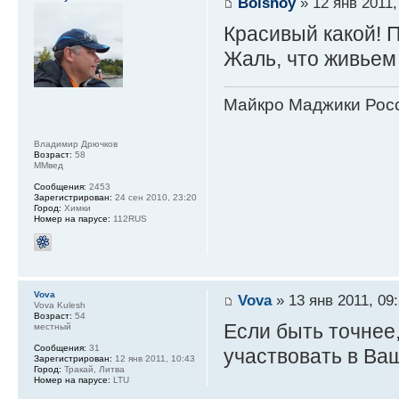
Bolshoy
» 12 янв 2011,
Красивый какой! П
Жаль, что живьем 
Майкро Маджики Росс
Владимир Дрючков
Возраст:
58
ММвед
Сообщения:
2453
Зарегистрирован:
24 сен 2010, 23:20
Город:
Химки
Номер на парусе:
112RUS
Vova
Vova
» 13 янв 2011, 09
Vova Kulesh
Возраст:
54
Если быть точнее,
местный
Сообщения:
31
участвовать в Ваш
Зарегистрирован:
12 янв 2011, 10:43
Город:
Тракай, Литва
Номер на парусе:
LTU