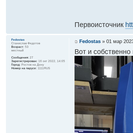
Первоисточник
ht
Fedostas
Fedostas
» 01 мар 2023
Станислав Федотов
Возраст:
53
Вот и собственно
местный
Сообщения:
27
Зарегистрирован:
16 окт 2022, 14:05
Город:
Ростов на Дону
Номер на парусе:
1111RUS