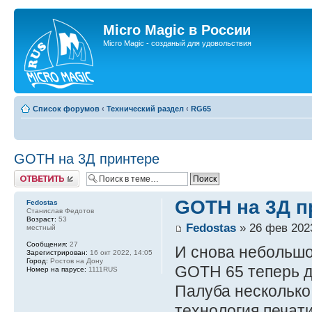
Micro Magic в России
Micro Magic - созданый для удовольствия
Список форумов
‹
Технический раздел
‹
RG65
GOTH на 3Д принтере
Ответить
GOTH на 3Д п
Fedostas
Станислав Федотов
Возраст:
53
Fedostas
» 26 фев 2023
местный
Сообщения:
27
И снова небольшо
Зарегистрирован:
16 окт 2022, 14:05
Город:
Ростов на Дону
GOTH 65 теперь д
Номер на парусе:
1111RUS
Палуба несколько 
технология печат