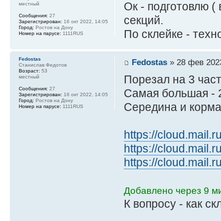
Ок - подготовлю (
местный
Сообщения:
27
секций.
Зарегистрирован:
16 окт 2022, 14:05
Город:
Ростов на Дону
По склейке - техн
Номер на парусе:
1111RUS
Fedostas
Fedostas
» 28 фев 2023
Станислав Федотов
Возраст:
53
Порезал на 3 час
местный
Сообщения:
27
Самая большая - 
Зарегистрирован:
16 окт 2022, 14:05
Город:
Ростов на Дону
Середина и корма
Номер на парусе:
1111RUS
https://cloud.mail
https://cloud.mai
https://cloud.mail.
Добавлено через 9 ми
К вопросу - как ск