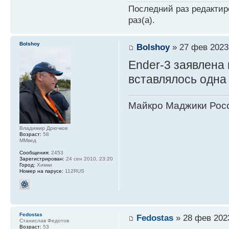
Последний раз редакти
раз(а).
Bolshoy
Bolshoy
» 27 фев 2023
Ender-3 заявлена 
вставлялось одна
Майкро Маджики Росс
Владимир Дрючков
Возраст:
58
ММвед
Сообщения:
2453
Зарегистрирован:
24 сен 2010, 23:20
Город:
Химки
Номер на парусе:
112RUS
Fedostas
Fedostas
» 28 фев 2023
Станислав Федотов
Возраст:
53