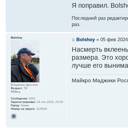
Я поправил. Bolsh
Последний раз редакти
раз.
Bolshoy
Bolshoy
» 05 фев 2024
Насмерть вклееный
размера. Это хор
лучше его вынима
Майкро Маджики Росс
Владимир Дрючков
Возраст:
58
ММвед
Сообщения:
2453
Зарегистрирован:
24 сен 2010, 23:20
Город:
Химки
Номер на парусе:
112RUS