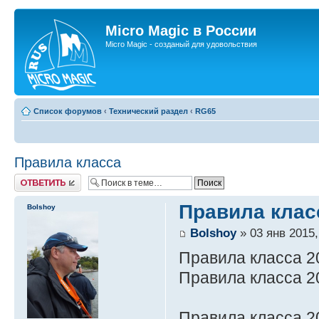
Micro Magic в России
Micro Magic - созданый для удовольствия
Список форумов
‹
Технический раздел
‹
RG65
Правила класса
Ответить
Правила клас
Bolshoy
Bolshoy
» 03 янв 2015,
Правила класса 2
Правила класса 2
Правила класса 2