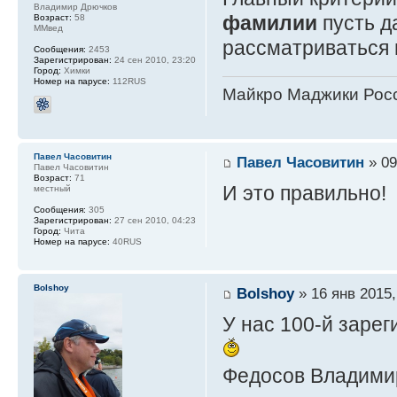
Владимир Дрючков
фамилии
пусть 
Возраст:
58
ММвед
рассматриваться н
Сообщения:
2453
Зарегистрирован:
24 сен 2010, 23:20
Город:
Химки
Номер на парусе:
112RUS
Майкро Маджики Росс
Павел Часовитин
Павел Часовитин
» 09
Павел Часовитин
Возраст:
71
И это правильно!
местный
Сообщения:
305
Зарегистрирован:
27 сен 2010, 04:23
Город:
Чита
Номер на парусе:
40RUS
Bolshoy
Bolshoy
» 16 янв 2015,
У нас 100-й заре
Федосов Владими