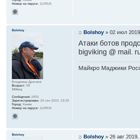
Номер на парусе:
112RUS
Bolshoy
Bolshoy
» 02 июл 2019
Атаки ботов прод
bigviking @ mail. r
Майкро Маджики Росс
Владимир Дрючков
Возраст:
58
ММвед
Сообщения:
2453
Зарегистрирован:
24 сен 2010, 23:20
Город:
Химки
Номер на парусе:
112RUS
Bolshoy
Bolshoy
» 26 авг 2019,