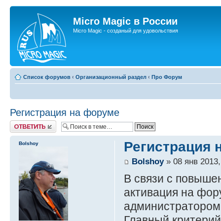
Micro Magic в России
Micro Magic - созданый для удовольствия
Список форумов
‹
Организационный раздел
‹
Про Форум
Регистрация на форуме
Ответить
Регистрация 
Bolshoy
Bolshoy
» 08 янв 2013,
В связи с повыше
активация на фор
администратором
Главный критерий