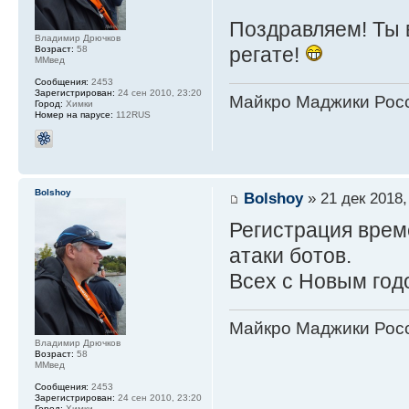
Поздравляем! Ты 
Владимир Дрючков
регате!
Возраст:
58
ММвед
Сообщения:
2453
Зарегистрирован:
24 сен 2010, 23:20
Майкро Маджики Росс
Город:
Химки
Номер на парусе:
112RUS
Bolshoy
Bolshoy
» 21 дек 2018,
Регистрация врем
атаки ботов.
Всех с Новым год
Майкро Маджики Росс
Владимир Дрючков
Возраст:
58
ММвед
Сообщения:
2453
Зарегистрирован:
24 сен 2010, 23:20
Город:
Химки