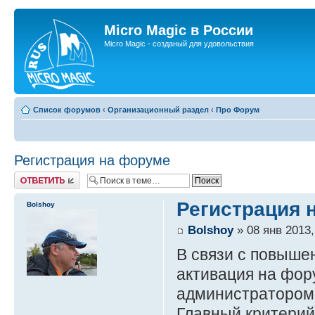
Micro Magic в России
Micro Magic - созданый для удовольствия
Список форумов
‹
Организационный раздел
‹
Про Форум
Регистрация на форуме
Ответить
Регистрация 
Bolshoy
Bolshoy
» 08 янв 2013,
В связи с повыше
активация на фор
администратором
Главный критерий