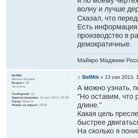
и по моему чертеж
волну и лучше дер
Сказал, что пере
Есть информация,
производство в р
демократичные.
Майкро Маджики Росс
BelMik
BelMik
» 13 сен 2013, 
Михаил Беляев
Возраст:
65
А можно узнать, 
читатель
Сообщения:
16
"Но оставим, что 
Зарегистрирован:
19 июл 2013, 05:59
Город:
Иркутск
длине."
Номер на парусе:
xRUS
Какая цель пресле
быстрее двигаться
На сколько я пон