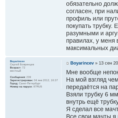
обязательно долж
согласен, при нал
профиль или пруто
покупать трубку.
разумными и арг
правилах, у меня 
максимальных ди
Boyarincev
Boyarincev
» 13 сен 20
Сергей Бояринцев
Возраст:
72
Мне вообще непон
местный
Сообщения:
239
На мой взгляд че
Зарегистрирован:
04 янв 2012, 16:37
Город:
Санкт-Петербург
передаётся на пар
Номер на парусе:
87RUS
Взяли трубку 6 мм
внутрь ещё трубку
Я сделал все мачт
Все свои мачты я 