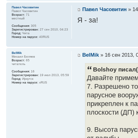
Павел Часовитин
Павел Часовитин
» 14
Павел Часовитин
Возраст:
71
Я - за!
местный
Сообщения:
305
Зарегистрирован:
27 сен 2010, 04:23
Город:
Чита
Номер на парусе:
40RUS
BelMik
BelMik
» 16 сен 2013, 
Михаил Беляев
Возраст:
65
читатель
Bolshoy писал(
Сообщения:
16
Зарегистрирован:
19 июл 2013, 05:59
Давайте примем
Город:
Иркутск
Номер на парусе:
xRUS
7. Разрешено т
парусное воору
прикреплен к п
плоскости (ДП) 
9. Высота пару