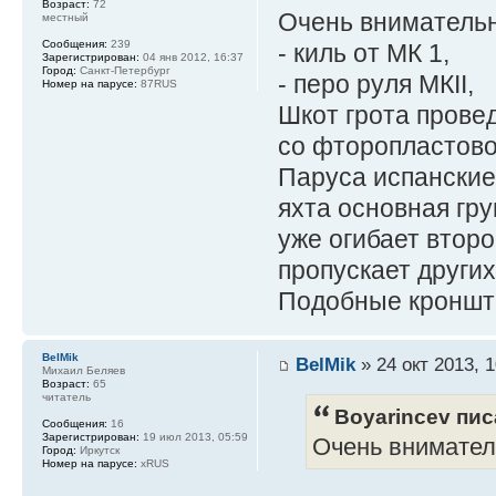
Возраст:
72
Очень внимательно
местный
Сообщения:
239
- киль от МК 1,
Зарегистрирован:
04 янв 2012, 16:37
Город:
Санкт-Петербург
- перо руля МКII,
Номер на парусе:
87RUS
Шкот грота пров
со фторопластово
Паруса испанские
яхта основная гру
уже огибает второ
пропускает других
Подобные кронште
BelMik
BelMik
» 24 окт 2013, 1
Михаил Беляев
Возраст:
65
читатель
Boyarincev пис
Сообщения:
16
Зарегистрирован:
19 июл 2013, 05:59
Очень вниматель
Город:
Иркутск
Номер на парусе:
xRUS