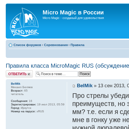
Micro Magic в России
Micro Magic - созданый для удовольствия
Список форумов
‹
Соревнования
‹
Правила
Правила класса MicroMagic RUS (обсуждение
Ответить
BelMik
BelMik
» 13 сен 2013, 
Михаил Беляев
Возраст:
65
Про стрелы убедит
читатель
Сообщения:
16
преимуществ, но 
Зарегистрирован:
19 июл 2013, 05:59
Город:
Иркутск
мм? т.е. если я с
Номер на парусе:
xRUS
мне в гонку уже н
нужной дюралевой