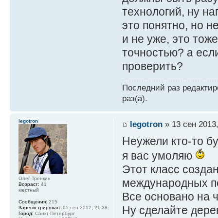
технологий, ну н
это понятно, но н
и не уже, это тож
точностью? а если
проверить?
Последний раз редакти
раз(а).
legotron
legotron
» 13 сен 2013,
Неужели кто-то б
я вас умоляю
Этот класс создан
Олег Тренкин
международных по
Возраст:
41
местный
Все основано на 
Сообщения:
215
Ну сделайте дере
Зарегистрирован:
05 сен 2012, 21:38
Город:
Санкт-Петербург