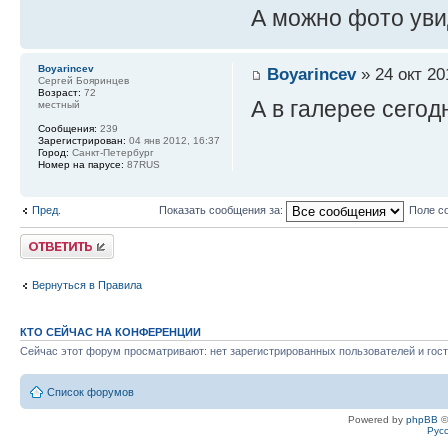
А можно фото увид
Boyarincev
Boyarincev
» 24 окт 20
Сергей Бояринцев
Возраст:
72
А в галерее сегод
местный
Сообщения:
239
Зарегистрирован:
04 янв 2012, 16:37
Город:
Санкт-Петербург
Номер на парусе:
87RUS
Пред.
Показать сообщения за:
Поле с
Ответить
Вернуться в Правила
КТО СЕЙЧАС НА КОНФЕРЕНЦИИ
Сейчас этот форум просматривают: нет зарегистрированных пользователей и гост
Список форумов
Powered by
phpBB
©
Рус