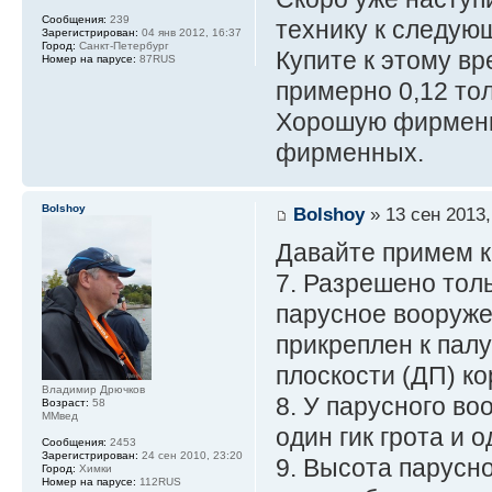
Сообщения:
239
технику к следую
Зарегистрирован:
04 янв 2012, 16:37
Город:
Санкт-Петербург
Купите к этому в
Номер на парусе:
87RUS
примерно 0,12 то
Хорошую фирменну
фирменных.
Bolshoy
Bolshoy
» 13 сен 2013,
Давайте примем к
7. Разрешено тол
парусное вооруже
прикреплен к пал
плоскости (ДП) ко
Владимир Дрючков
8. У парусного в
Возраст:
58
ММвед
один гик грота и о
Сообщения:
2453
Зарегистрирован:
24 сен 2010, 23:20
9. Высота парусн
Город:
Химки
Номер на парусе:
112RUS