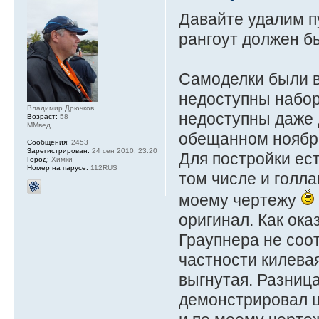
Давайте удалим пу
рангоут должен бы
Самоделки были в
недоступны набор
Владимир Дрючков
недоступны даже 
Возраст:
58
ММвед
обещанном ноябр
Сообщения:
2453
Зарегистрирован:
24 сен 2010, 23:20
Для постройки ес
Город:
Химки
Номер на парусе:
112RUS
том числе и голл
моему чертежу
оригинал. Как ока
Граупнера не соот
частности килевая
выгнутая. Разниц
демонстрировал ш