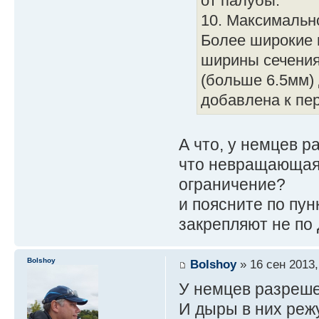
от палубы.
10. Максимальн
Более широкие 
ширины сечения
(больше 6.5мм) 
добавлена к пе
А что, у немцев 
что невращающаяс
ограничение?
и поясните по пун
закрепляют не по
Bolshoy
Bolshoy
» 16 сен 2013,
У немцев разреше
И дыры в них режу