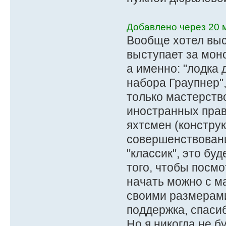
Добавлено через 20 м
Вообще хотел выс
выступает за моно
а именно: "лодка 
набора Граупнер",
только мастерство
иностранных прави
яхтсмен (констру
совершенствовани
"классик", это буд
того, чтобы посм
начать можно с ма
своими размерами
поддержка, спасиб
Но я никогда не б