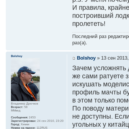
И правила, крайне
построивший лод
пролететь!
Последний раз редакти
раз(а).
Bolshoy
Bolshoy
» 13 сен 2013,
Зачем усложнять 
же сами ратуете з
искушать моделис
профиль мачты бу
в этом только по
Владимир Дрючков
По поводу матери
Возраст:
58
ММвед
не доступны. Если
Сообщения:
2453
Зарегистрирован:
24 сен 2010, 23:20
угольных у китайц
Город:
Химки
Номер на парусе:
112RUS