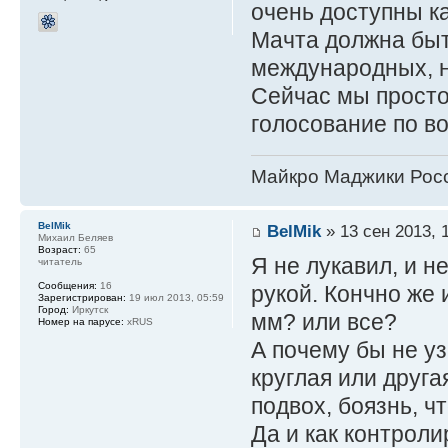
очень доступны ка
Мачта должна быть
международных, 
Сейчас мы просто
голосование по в
Майкро Маджики Росс
BelMik
BelMik
» 13 сен 2013, 
Михаил Беляев
Возраст:
65
Я не лукавил, и не
читатель
Сообщения:
16
рукой. Кончно же 
Зарегистрирован:
19 июл 2013, 05:59
Город:
Иркутск
мм? или все?
Номер на парусе:
xRUS
А почему бы не у
круглая или друга
подвох, боязнь, ч
Да и как контроли