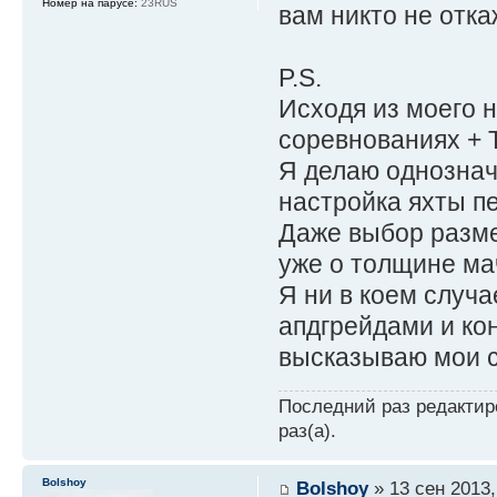
Номер на парусе:
23RUS
вам никто не отка
P.S.
Исходя из моего 
соревнованиях + Т
Я делаю однознач
настройка яхты пе
Даже выбор разме
уже о толщине ма
Я ни в коем случ
апдгрейдами и ко
высказываю мои 
Последний раз редакти
раз(а).
Bolshoy
Bolshoy
» 13 сен 2013,