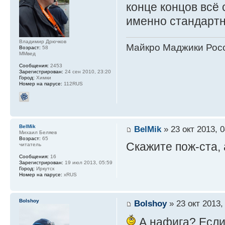
конце концов всё
именно стандарт
Владимир Дрючков
Майкро Маджики Росс
Возраст:
58
ММвед
Сообщения:
2453
Зарегистрирован:
24 сен 2010, 23:20
Город:
Химки
Номер на парусе:
112RUS
BelMik
BelMik
» 23 окт 2013, 0
Михаил Беляев
Возраст:
65
Скажите пож-ста,
читатель
Сообщения:
16
Зарегистрирован:
19 июл 2013, 05:59
Город:
Иркутск
Номер на парусе:
xRUS
Bolshoy
Bolshoy
» 23 окт 2013,
А нафига? Если 