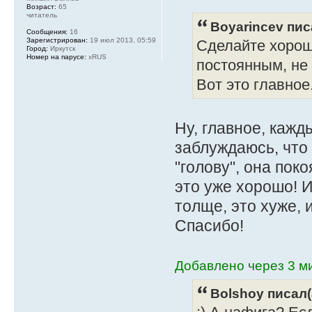
Возраст:
65
читатель
Boyarincev пис
Сообщения:
16
Зарегистрирован:
19 июл 2013, 05:59
Сделайте хорош
Город:
Иркутск
Номер на парусе:
xRUS
постоянным, не 
Вот это главное
Ну, главное, кажд
заблуждаюсь, что 
"голову", она пок
это уже хорошо! 
толще, это хуже,
Спасибо!
Добавлено через 3 ми
Bolshoy писал(