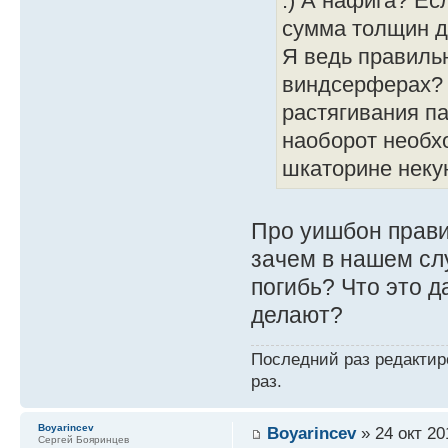
:) А нафига? Ес
сумма толщин д
Я ведь правильн
виндсерферах? 
растягивания па
наоборот необх
шкаторине неку
Про уишбон прави
зачем в нашем сл
погибь? Что это д
делают?
Последний раз редакти
раз.
Boyarincev
Boyarincev
» 24 окт 20
Сергей Бояринцев