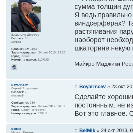
сумма толщин дуг
Я ведь правильно 
виндсерферах? Та
растягивания пар
Владимир Дрючков
наоборот необход
Возраст:
58
ММвед
шкаторине некую 
Сообщения:
2453
Зарегистрирован:
24 сен 2010, 23:20
Город:
Химки
Номер на парусе:
112RUS
Майкро Маджики Росс
Boyarincev
Boyarincev
» 23 окт 20
Сергей Бояринцев
Возраст:
72
Сделайте хороший
местный
Сообщения:
239
постоянным, не и
Зарегистрирован:
04 янв 2012, 16:37
Город:
Санкт-Петербург
Вот это главное. 
Номер на парусе:
87RUS
BelMik
BelMik
» 24 окт 2013, 0
Михаил Беляев