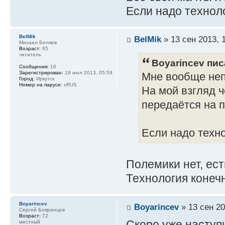
Если надо техноло
BelMik
BelMik
» 13 сен 2013, 
Михаил Беляев
Возраст:
65
читатель
Boyarincev пис
Сообщения:
16
Зарегистрирован:
19 июл 2013, 05:59
Мне вообще неп
Город:
Иркутск
Номер на парусе:
xRUS
На мой взгляд 
передаётся на п
Если надо техно
Полемики нет, ес
Технология конечн
Boyarincev
Boyarincev
» 13 сен 20
Сергей Бояринцев
Возраст:
72
Скоро уже наступи
местный