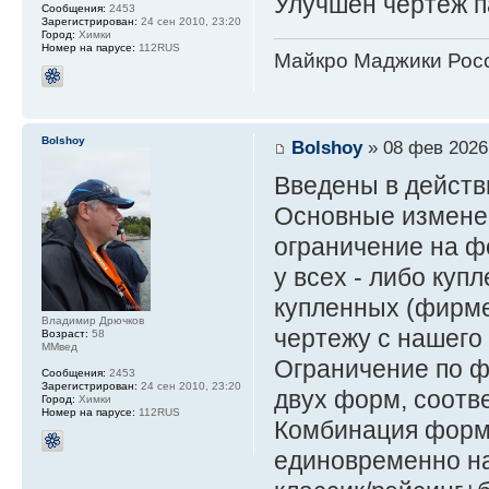
Улучшен чертёж п
Сообщения:
2453
Зарегистрирован:
24 сен 2010, 23:20
Город:
Химки
Номер на парусе:
112RUS
Майкро Маджики Росс
Bolshoy
Bolshoy
» 08 фев 2026
Введены в действ
Основные измене
ограничение на ф
у всех - либо ку
купленных (фирме
Владимир Дрючков
чертежу с нашего 
Возраст:
58
ММвед
Ограничение по ф
Сообщения:
2453
Зарегистрирован:
24 сен 2010, 23:20
двух форм, соотв
Город:
Химки
Номер на парусе:
112RUS
Комбинация форм
единовременно на