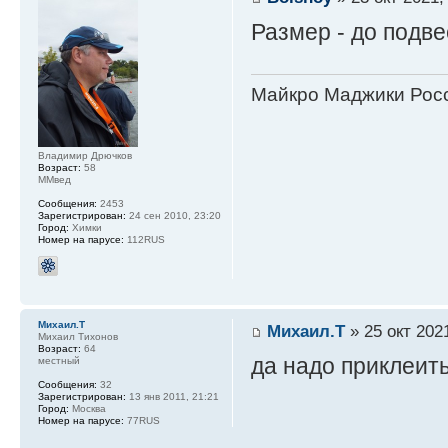
Размер - до подве
Майкро Маджики Росс
Владимир Дрючков
Возраст:
58
ММвед
Сообщения:
2453
Зарегистрирован:
24 сен 2010, 23:20
Город:
Химки
Номер на парусе:
112RUS
Михаил.Т
Михаил.Т
» 25 окт 2021
Михаил Тихонов
Возраст:
64
да надо приклеить
местный
Сообщения:
32
Зарегистрирован:
13 янв 2011, 21:21
Город:
Москва
Номер на парусе:
77RUS