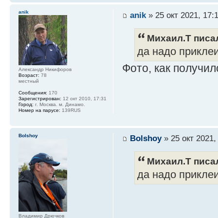
anik
anik
» 25 окт 2021, 17:
Михаил.Т писал
да надо приклеи
Фото, как получил
Александр Никифоров
Возраст:
78
местный
Сообщения:
170
Зарегистрирован:
12 окт 2010, 17:31
Город:
г. Москва. м. Динамо.
Номер на парусе:
139RUS
Bolshoy
Bolshoy
» 25 окт 2021,
Михаил.Т писал
да надо приклеи
Владимир Дрючков