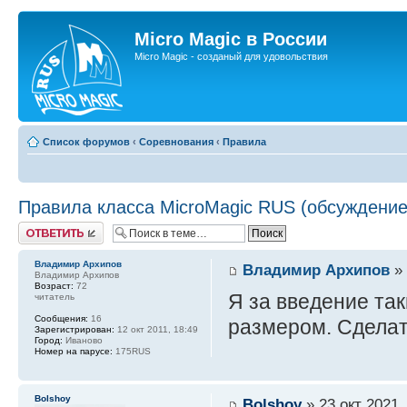
Micro Magic в России
Micro Magic - созданый для удовольствия
Список форумов
‹
Соревнования
‹
Правила
Правила класса MicroMagic RUS (обсуждение
Ответить
Владимир Архипов
Владимир Архипов
» 
Владимир Архипов
Возраст:
72
Я за введение так
читатель
Сообщения:
16
размером. Сделать
Зарегистрирован:
12 окт 2011, 18:49
Город:
Иваново
Номер на парусе:
175RUS
Bolshoy
Bolshoy
» 23 окт 2021,