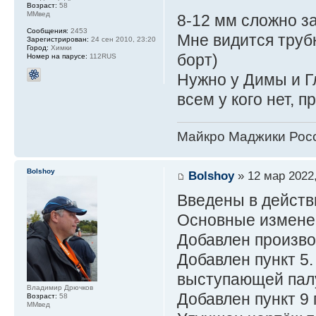
Возраст:
58
ММвед
8-12 мм сложно за
Сообщения:
2453
Мне видится трубк
Зарегистрирован:
24 сен 2010, 23:20
Город:
Химки
борт)
Номер на парусе:
112RUS
Нужно у Димы и Гл
всем у кого нет, 
Майкро Маджики Росс
Bolshoy
Bolshoy
» 12 мар 2022,
Введены в действ
Основные измене
Добавлен произво
Добавлен пункт 5.
выступающей пал
Владимир Дрючков
Добавлен пункт 9 
Возраст:
58
ММвед