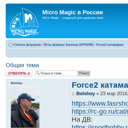
Micro Magic в России
Micro Magic - созданый для удовольствия
Список форумов
‹
Яхты фирмы Joysway (DF65/95)
‹
Force2 катамаран
Общая тема
Ответить
Force2 катам
Bolshoy
Bolshoy
» 23 мар 2018,
https://www.fasrsh
https://rc-go.ru/ca
На ДВ:
https://sporthobby.