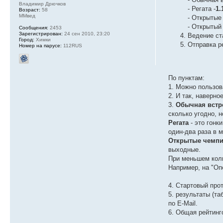
Владимир Дрючков
- Регата -
1.
Возраст:
58
ММвед
- Открытые
- Открытый
Сообщения:
2453
Зарегистрирован:
24 сен 2010, 23:20
Ведение ст
Город:
Химки
Отправка р
Номер на парусе:
112RUS
По пунктам:
1. Можно пользов
2. И так, наверно
3.
Обычная встр
сколько угодно, 
Регата
- это гонк
один-два раза в 
Открытые чемпи
выходные.
При меньшем коли
Например, на "Оп
4. Стартовый пр
5. результаты (т
по E-Mail.
6. Общая рейтинг