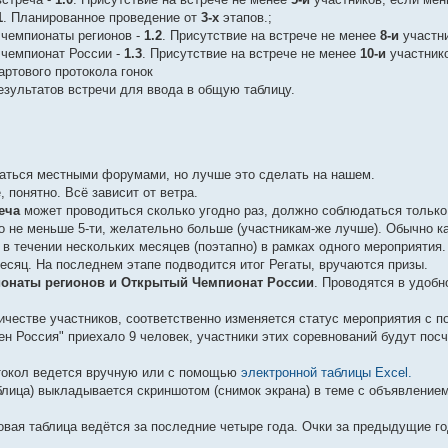
1
. Планированное проведение от
3-х
этапов.;
 чемпионаты регионов -
1.2
. Присутствие на встрече не менее
8-и
участни
 чемпионат России -
1.3
. Присутствие на встрече не менее
10-и
участнико
артового протокола гонок
езультатов встречи для ввода в общую таблицу.
аться местными форумами, но лучше это сделать на нашем.
е, понятно. Всё зависит от ветра.
еча
может проводиться сколько угодно раз, должно соблюдаться только
но не меньше 5-ти, желательно больше (участникам-же лучше). Обычно к
и в течении нескольких месяцев (поэтапно) в рамках одного мероприятия
месяц. На последнем этапе подводится итог Регаты, вручаются призы.
онаты регионов и Открытый Чемпионат России
. Проводятся в удобн
честве участников, соответственно изменяется статус мероприятия с 
ен Россия" приехало 9 человек, участники этих соревнований будут посч
отокол ведется вручную или с помощью
электронной таблицы Excel.
аблица) выкладывается скриншотом (снимок экрана) в теме с объявлени
овая таблица ведётся за последние четыре года. Очки за предыдущие го