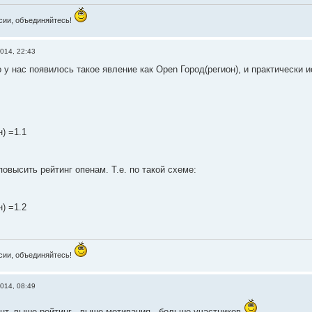
сии, объединяйтесь!
014, 22:43
то у нас появилось такое явление как Open Город(регион), и практическ
) =1.1
повысить рейтинг опенам. Т.е. по такой схеме:
) =1.2
сии, объединяйтесь!
014, 08:49
ант, выше рейтинг - выше мотивация - больше участников