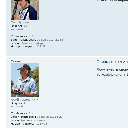
Олег Тренкин
Возраст:
41
местный
Сообщения:
215
Зарегистрирован:
05 сен 2012, 21:38
Город:
Санкт-Петербург
Номер на парусе:
23RUS
Саныч
Саныч
» 29 авг 201
Хочу внести свою
то коэффициент 1
Юрий Череменский
Возраст:
66
местный
Сообщения:
214
Зарегистрирован:
04 авг 2012, 16:23
Город:
Красная Горбатка
Номер на парусе:
133RUS