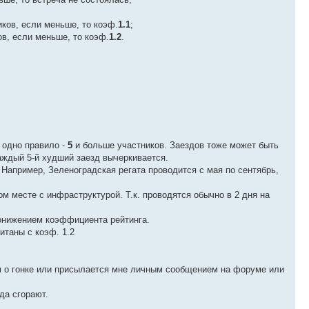
ков, если меньше, то коэф.
1.1
;
в, если меньше, то коэф.
1.2
.
 одно правило -
5
и больше участников. Заездов тоже может быть
аждый 5-й худший заезд вычеркивается.
. Например, Зеленоградская регата проводится с мая по сентябрь,
ом месте с инфраструктурой. Т.к. проводятся обычно в 2 дня на
понижением коэффициента рейтинга.
итаны с коэф. 1.2
ем о гонке или присылается мне личным сообщением на форуме или
да сгорают.