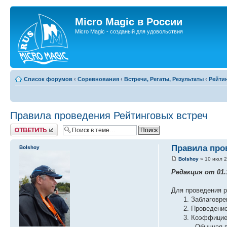
Micro Magic в России
Micro Magic - созданый для удовольствия
Список форумов
‹
Соревнования
‹
Встречи, Регаты, Результаты
‹
Рейти
Правила проведения Рейтинговых встреч
Ответить
Правила про
Bolshoy
Bolshoy
» 10 июл 2
Редакция от 01.
Для проведения р
Заблаговре
Проведение
Коэффициен
- Обычная 