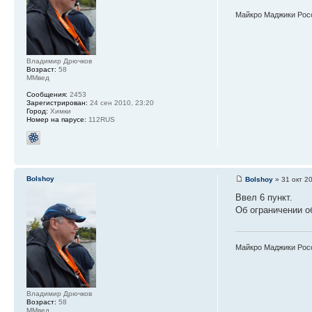
Майкро Маджики Рос
Владимир Дрючков
Возраст:
58
ММвед
Сообщения:
2453
Зарегистрирован:
24 сен 2010, 23:20
Город:
Химки
Номер на парусе:
112RUS
Bolshoy
Bolshoy
» 31 окт 2
Ввел 6 пункт.
Об ограничении о
Майкро Маджики Рос
Владимир Дрючков
Возраст:
58
ММвед