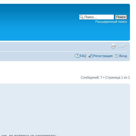
Расширенный поиск
FAQ
Регистрация
Вход
Сообщений: 7 • Страница
1
из
1
ьше, то встреча не состоялась;