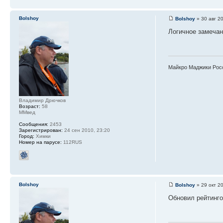
Bolshoy
Bolshoy
» 30 авг 2
Логичное замечан
Майкро Маджики Рос
Владимир Дрючков
Возраст:
58
ММвед
Сообщения:
2453
Зарегистрирован:
24 сен 2010, 23:20
Город:
Химки
Номер на парусе:
112RUS
Bolshoy
Bolshoy
» 29 окт 2
Обновил рейтинго