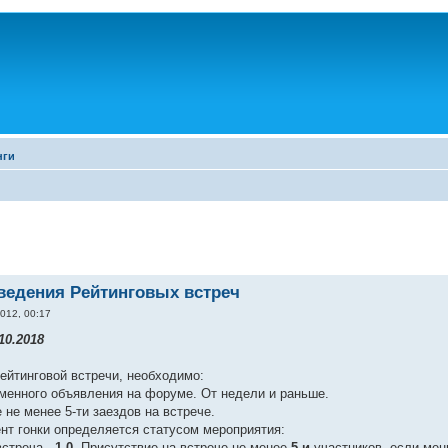
нги
ведения Рейтинговых встреч
012, 00:17
10.2018
ейтинговой встречи, необходимо:
менного объявления на форуме. От недели и раньше.
 не менее 5-ти заездов на встрече.
т гонки определяется статусом мероприятия:
встреча -
1.0
. Присутствие на встрече не менее
5-и
участников, если мен