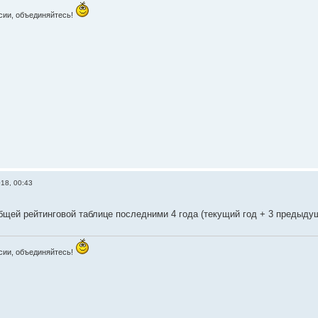
сии, объединяйтесь!
018, 00:43
бщей рейтинговой таблице последними 4 года (текущий год + 3 предыду
сии, объединяйтесь!