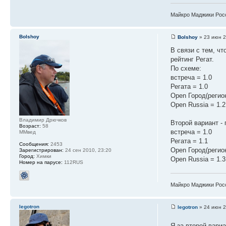
Майкро Маджики Рос
Bolshoy
Bolshoy
» 23 июн 2
В связи с тем, ч
рейтинг Регат.
По схеме:
встреча = 1.0
Регата = 1.0
Open Город(регион
Open Russia = 1.2
Владимир Дрючков
Второй вариант - 
Возраст:
58
встреча = 1.0
ММвед
Регата = 1.1
Сообщения:
2453
Open Город(регион
Зарегистрирован:
24 сен 2010, 23:20
Город:
Химки
Open Russia = 1.3
Номер на парусе:
112RUS
Майкро Маджики Рос
legotron
legotron
» 24 июн 2
Я за второй вари