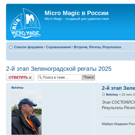
Micro Magic в России
Micro Magic - созданый для удовольствия
Список форумов
‹
Соревнования
‹
Встречи, Регаты, Результаты
2-й этап Зеленоградской регаты 2025
Ответить
2-й этап Зел
Bolshoy
Bolshoy
» 22 июн 2
Этап СОСТОЯЛСЯ, 
Результаты Рега
Майкро Маджики Рос