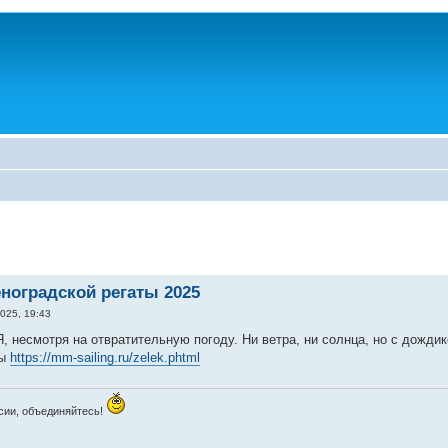
еноградской регаты 2025
025, 19:43
несмотря на отвратительную погоду. Ни ветра, ни солнца, но с дождик
ты
https://mm-sailing.ru/zelek.phtml
сии, объединяйтесь!