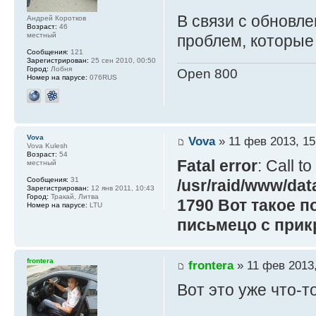
В связи с обновле
Андрей Коротков
Возраст:
46
местный
проблем, которые
Сообщения:
121
Зарегистрирован:
25 сен 2010, 00:50
Город:
Лобня
Open 800
Номер на парусе:
076RUS
Vova
Vova
» 11 фев 2013, 15
Vova Kulesh
Возраст:
54
Fatal error
: Call t
местный
Сообщения:
31
/usr/raid/www/dat
Зарегистрирован:
12 янв 2011, 10:43
Город:
Тракай, Литва
1790 Вот такое 
Номер на парусе:
LTU
письмецо с при
frontera
frontera
» 11 фев 2013,
Вот это уже что-т