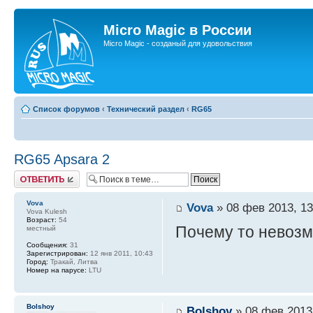
Micro Magic в России
Micro Magic - созданый для удовольствия
Список форумов
‹
Технический раздел
‹
RG65
RG65 Apsara 2
Ответить
Vova
Vova
» 08 фев 2013, 13
Vova Kulesh
Возраст:
54
Почему то невозм
местный
Сообщения:
31
Зарегистрирован:
12 янв 2011, 10:43
Город:
Тракай, Литва
Номер на парусе:
LTU
Bolshoy
Bolshoy
» 08 фев 2013