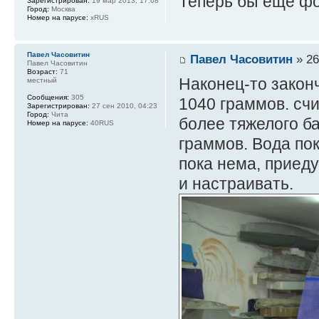
Теперь бы еще фо
Зарегистрирован:
19 мар 2013, 17:08
Город:
Москва
Номер на парусе:
xRUS
Павел Часовитин
Павел Часовитин
» 26
Павел Часовитин
Возраст:
71
Наконец-то закон
местный
Сообщения:
305
1040 граммов. сч
Зарегистрирован:
27 сен 2010, 04:23
Город:
Чита
более тяжелого ба
Номер на парусе:
40RUS
граммов. Вода пок
пока нема, приеду
и настраивать.