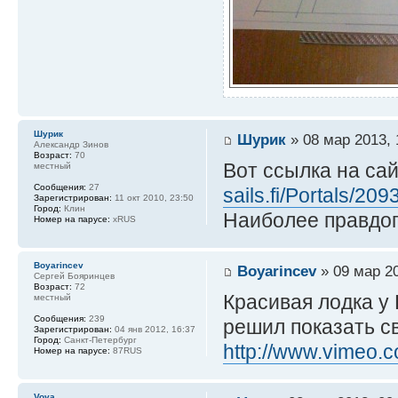
Шурик
Шурик
» 08 мар 2013, 
Александр Зинов
Возраст:
70
Вот ссылка на са
местный
Сообщения:
27
sails.fi/Portals/2
Зарегистрирован:
11 окт 2010, 23:50
Город:
Клин
Наиболее правдоп
Номер на парусе:
xRUS
Boyarincev
Boyarincev
» 09 мар 20
Сергей Бояринцев
Возраст:
72
Красивая лодка у 
местный
Сообщения:
239
решил показать св
Зарегистрирован:
04 янв 2012, 16:37
Город:
Санкт-Петербург
http://www.vimeo.
Номер на парусе:
87RUS
Vova