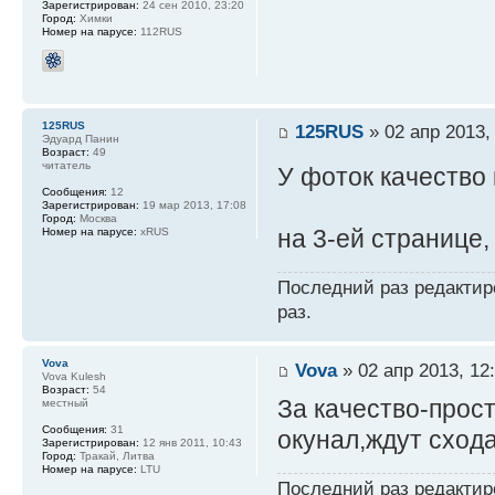
Зарегистрирован:
24 сен 2010, 23:20
Город:
Химки
Номер на парусе:
112RUS
125RUS
125RUS
» 02 апр 2013,
Эдуард Панин
Возраст:
49
читатель
У фоток качество
Сообщения:
12
Зарегистрирован:
19 мар 2013, 17:08
Город:
Москва
на 3-ей странице,
Номер на парусе:
xRUS
Последний раз редакти
раз.
Vova
Vova
» 02 апр 2013, 12
Vova Kulesh
Возраст:
54
За качество-прос
местный
Сообщения:
31
окунал,ждут схода
Зарегистрирован:
12 янв 2011, 10:43
Город:
Тракай, Литва
Номер на парусе:
LTU
Последний раз редакти