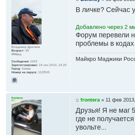
В личке? Сейчас 
Добавлено через 2 ми
Форум перевели н
проблемы в кодах.
Владимир Дрючков
Возраст:
58
ММвед
Майкро Маджики Росс
Сообщения:
2453
Зарегистрирован:
24 сен 2010, 23:20
Город:
Химки
Номер на парусе:
112RUS
frontera
frontera
» 11 фев 2013,
Друзья! Я не маг 5
где не получается
увольте...