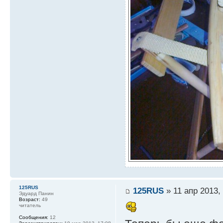
125RUS
125RUS
» 11 апр 2013,
Эдуард Панин
Возраст:
49
читатель
Сообщения:
12