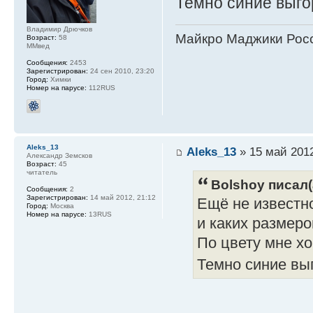
Темно синие выго
Владимир Дрючков
Майкро Маджики Росс
Возраст:
58
ММвед
Сообщения:
2453
Зарегистрирован:
24 сен 2010, 23:20
Город:
Химки
Номер на парусе:
112RUS
Aleks_13
Aleks_13
» 15 май 2012
Александр Земсков
Возраст:
45
читатель
Bolshoy писал(
Сообщения:
2
Зарегистрирован:
14 май 2012, 21:12
Ещё не известно
Город:
Москва
Номер на парусе:
13RUS
и каких размеро
По цвету мне хо
Темно синие вы