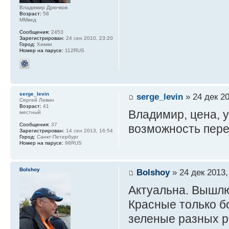
Владимир Дрючков
Возраст:
58
ММвед
Сообщения:
2453
Зарегистрирован:
24 сен 2010, 23:20
Город:
Химки
Номер на парусе:
112RUS
serge_levin
serge_levin
» 24 дек 20
Сергей Левин
Возраст:
41
Владимир, цена, у
местный
Сообщения:
37
возможность пер
Зарегистрирован:
14 сен 2013, 16:54
Город:
Санкт-Петербург
Номер на парусе:
98RUS
Bolshoy
Bolshoy
» 24 дек 2013,
Актуальна. Вышлю
Красные только б
зеленые разных р