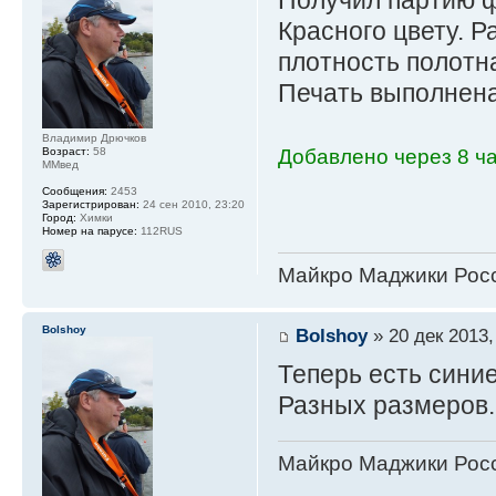
Получил партию ф
Красного цвету. 
плотность полотна
Печать выполнена
Владимир Дрючков
Возраст:
58
Добавлено через 8 ча
ММвед
Сообщения:
2453
Зарегистрирован:
24 сен 2010, 23:20
Город:
Химки
Номер на парусе:
112RUS
Майкро Маджики Росс
Bolshoy
Bolshoy
» 20 дек 2013,
Теперь есть синие
Разных размеров.
Майкро Маджики Росс