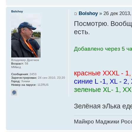
Bolshoy
Bolshoy
» 26 дек 2013,
Посмотрю. Вообще
есть.
Добавлено через 5 ча
Владимир Дрючков
Возраст:
58
ММвед
красные XXXL - 1, 
Сообщения:
2453
Зарегистрирован:
24 сен 2010, 23:20
синие L -1, XL - 2,
Город:
Химки
Номер на парусе:
112RUS
зеленые XL- 1, XXL
Зелёная эЛька еде
Майкро Маджики Росс