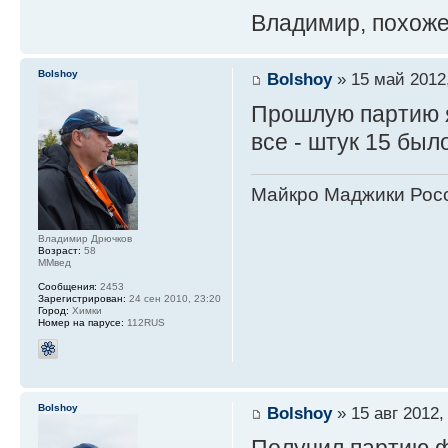
Владимир, похоже
Bolshoy
Bolshoy
» 15 май 2012,
Прошлую партию я
все - штук 15 был
Майкро Маджики Росс
Владимир Дрючков
Возраст:
58
ММвед
Сообщения:
2453
Зарегистрирован:
24 сен 2010, 23:20
Город:
Химки
Номер на парусе:
112RUS
Bolshoy
Bolshoy
» 15 авг 2012,