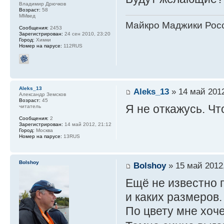
Владимир Дрючков
Возраст:
58
ММвед
Майкро Маджики Росс
Сообщения:
2453
Зарегистрирован:
24 сен 2010, 23:20
Город:
Химки
Номер на парусе:
112RUS
Aleks_13
Aleks_13
» 14 май 2012
Александр Земсков
Возраст:
45
Я не откажусь. Чт
читатель
Сообщения:
2
Зарегистрирован:
14 май 2012, 21:12
Город:
Москва
Номер на парусе:
13RUS
Bolshoy
Bolshoy
» 15 май 2012,
Ещё не известно п
и каких размеров.
По цвету мне хоч