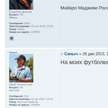
Майкро Маджики Росс
Владимир Дрючков
Возраст:
58
ММвед
Сообщения:
2453
Зарегистрирован:
24 сен 2010, 23:20
Город:
Химки
Номер на парусе:
112RUS
Саныч
Саныч
» 26 дек 2013, 
На моих футболках
Юрий Череменский
Возраст:
66
местный
Сообщения:
214
Зарегистрирован:
04 авг 2012, 16:23
Город:
Красная Горбатка
Номер на парусе:
133RUS