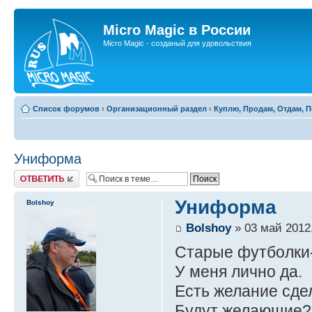
Micro Magic в России
Micro Magic - созданый для удовольствия
Список форумов
‹
Организационный раздел
‹
Куплю, Продам, Отдам, 
Униформа
Ответить
Униформа
Bolshoy
Bolshoy
» 03 май 2012,
Старые футболки-
У меня лично да.
Есть желание сде
Будут желающие?